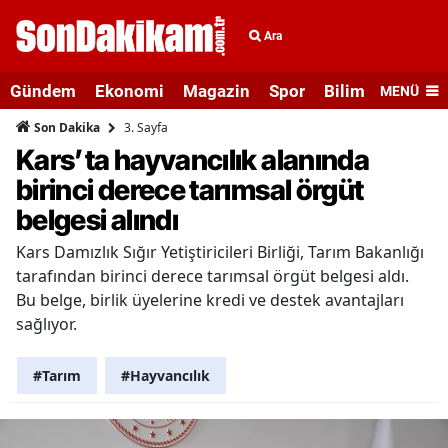
Ara
Gündem
Ekonomi
Magazin
Spor
Bilim ve Teknolo
MENÜ
3. Sayfa
Son Dakika
Kars’ta hayvancılık alanında
birinci derece tarımsal örgüt
belgesi alındı
Kars Damızlık Sığır Yetiştiricileri Birliği, Tarım Bakanlığı
tarafından birinci derece tarımsal örgüt belgesi aldı.
Bu belge, birlik üyelerine kredi ve destek avantajları
sağlıyor.
#Tarım
#Hayvancılık