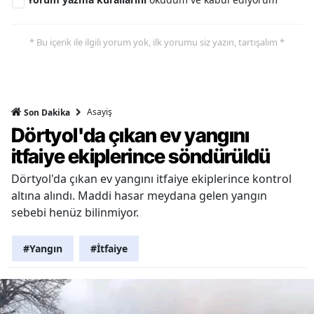
* Bu içerik ile ilgili yorum yok, ilk yorumu siz yazın, tartışalım *
Asayiş
Son Dakika
Dörtyol'da çıkan ev yangını
itfaiye ekiplerince söndürüldü
Dörtyol'da çıkan ev yangını itfaiye ekiplerince kontrol
altına alındı. Maddi hasar meydana gelen yangın
sebebi henüz bilinmiyor.
#Yangın
#İtfaiye