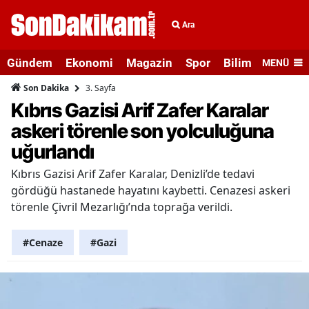
Ara
Gündem
Ekonomi
Magazin
Spor
Bilim ve Teknolo
MENÜ
3. Sayfa
Son Dakika
Kıbrıs Gazisi Arif Zafer Karalar
askeri törenle son yolculuğuna
uğurlandı
Kıbrıs Gazisi Arif Zafer Karalar, Denizli’de tedavi
gördüğü hastanede hayatını kaybetti. Cenazesi askeri
törenle Çivril Mezarlığı’nda toprağa verildi.
#Cenaze
#Gazi