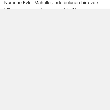
Numune Evler Mahallesi'nde bulunan bir evde
bilinmeyen nedenle yangın çıktı. Olay,
çevredekiler tarafından fark edilerek yetkililere
bildirildi.
Hatay Büyükşehir Belediyesi'ne bağlı itfaiye
ekipleri hızla olay yerine ulaştı. Yangın,