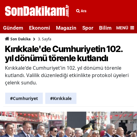
Ara
Gündem
Ekonomi
Magazin
Spor
Bilim ve Teknolo
MENÜ
3. Sayfa
Son Dakika
Kırıkkale'de Cumhuriyetin 102.
yıl dönümü törenle kutlandı
Kırıkkale'de Cumhuriyet'in 102. yıl dönümü törenle
kutlandı. Valilik düzenlediği etkinlikte protokol üyeleri
çelenk sundu.
#Cumhuriyet
#Kırıkkale