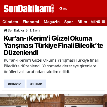
Ara
Gündem
Ekonomi
Magazin
Spor
Bilim ve Teknolo
MENÜ
3. Sayfa
Son Dakika
Kur’an-ı Kerim’i Güzel Okuma
Yarışması Türkiye Finali Bilecik’te
Düzenlendi
Kur’an-ı Kerim’i Güzel Okuma Yarışması Türkiye finali
Bilecik’te düzenlendi. Yarışmada dereceye girenlere
ödülleri vali tarafından takdim edildi.
#Bilecik
#Kuran