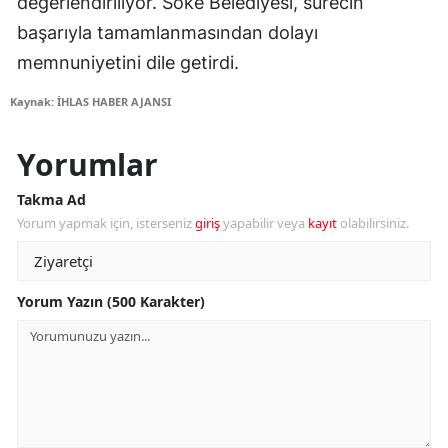
değerlendiriliyor. Söke Belediyesi, sürecin
başarıyla tamamlanmasından dolayı
memnuniyetini dile getirdi.
Kaynak: İHLAS HABER AJANSI
Yorumlar
Takma Ad
Yorum yapmak için, isterseniz
giriş
yapabilir veya
kayıt
olabilirsiniz.
Yorum Yazın (500 Karakter)