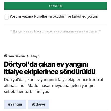
GÖNDER
Yorum yazma kurallarını
okudum ve kabul ediyorum
* Bu içerik ile ilgili yorum yok, ilk yorumu siz yazın, tartışalım *
Asayiş
Son Dakika
Dörtyol'da çıkan ev yangını
itfaiye ekiplerince söndürüldü
Dörtyol'da çıkan ev yangını itfaiye ekiplerince kontrol
altına alındı. Maddi hasar meydana gelen yangın
sebebi henüz bilinmiyor.
#Yangın
#İtfaiye