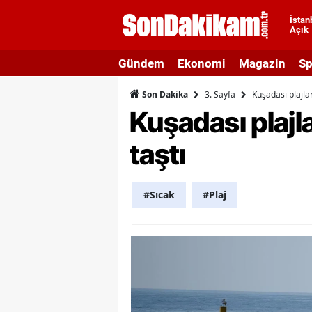
İstan
Açık
A
Gündem
Ekonomi
Magazin
Sp
A
3. Sayfa
Kuşadası plajlar
Son Dakika
A
Kuşadası plajla
A
taştı
A
A
#Sıcak
#Plaj
A
A
A
B