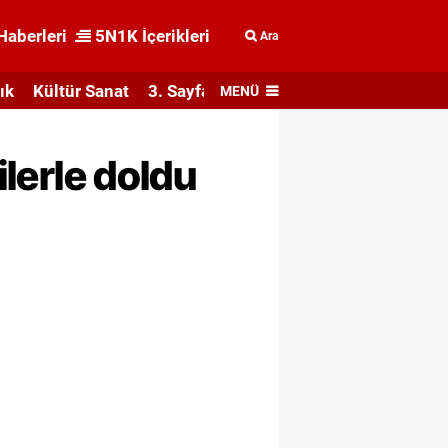
Haberleri
5N1K İçerikleri
Ara
ık
Kültür Sanat
3. Sayfa
MENÜ
ilerle doldu