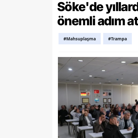
Söke'de yılla
Y
önemli adım at
K
Ki
#Mahsuplaşma
#Trampa
O
D