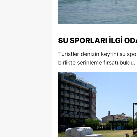
M
M
K
SU SPORLARI İLGI O
M
Turistler denizin keyfini su spo
M
birlikte serinleme fırsatı buldu.
M
N
N
O
R
S