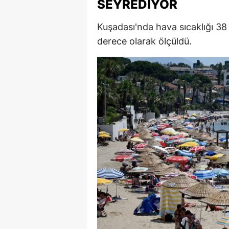
SEYREDIYOR
E
Kuşadası'nda hava sıcaklığı 38 
E
derece olarak ölçüldü.
E
E
E
G
G
G
H
H
I