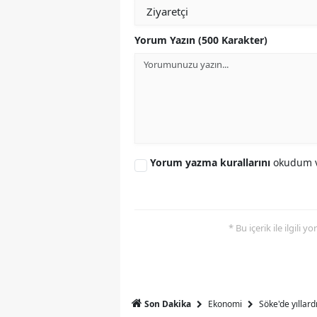
Y
Yorum Yazın (500 Karakter)
Z
A
B
K
Yorum yazma kurallarını
okudum v
K
B
* Bu içerik ile ilgili 
Ş
B
A
Ekonomi
Söke'de yıllar
Son Dakika
I