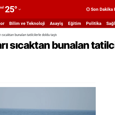
25
°
bul
Son Dakika 
dana
or
Bilim ve Teknoloji
Asayiş
Eğitim
Politika
Sağl
dıyaman
ı sıcaktan bunalan tatilcilerle doldu taştı
fyonkarahisar
rı sıcaktan bunalan tatilc
ğrı
masya
nkara
ntalya
rtvin
ydın
alıkesir