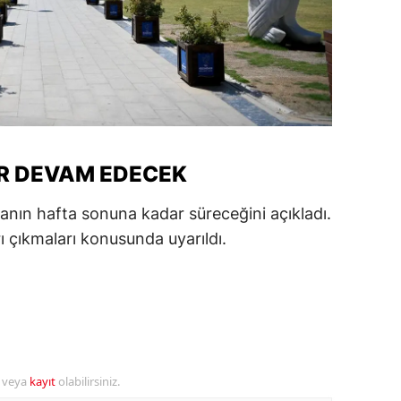
amsun
irt
inop
ivas
R DEVAM EDECEK
ekirdağ
nın hafta sonuna kadar süreceğini açıkladı.
okat
ı çıkmaları konusunda uyarıldı.
rabzon
unceli
anlıurfa
şak
r veya
kayıt
olabilirsiniz.
an