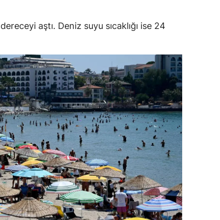
dirne
dereceyi aştı. Deniz suyu sıcaklığı ise 24
lazığ
rzincan
rzurum
skişehir
aziantep
iresun
ümüşhane
akkari
atay
sparta