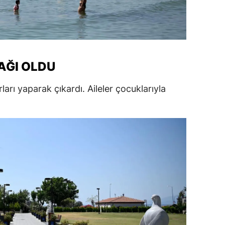
alatya
anisa
ahramanmaraş
DAĞI OLDU
ardin
rları yaparak çıkardı. Aileler çocuklarıyla
uğla
uş
evşehir
iğde
rdu
ize
akarya