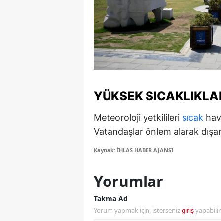
S
Si
S
S
YÜKSEK SICAKLIKLA
T
Meteoroloji yetkilileri
sıcak
hava
T
Vatandaşlar önlem alarak dışar
T
Kaynak: İHLAS HABER AJANSI
T
Yorumlar
Ş
U
Takma Ad
Yorum yapmak için, isterseniz
giriş
yapabili
V