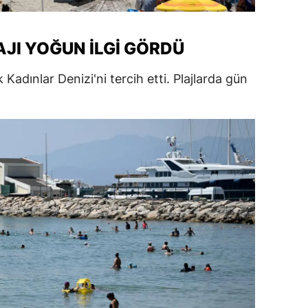
ersin
AJI YOĞUN İLGI GÖRDÜ
stanbul
zmir
k Kadınlar Denizi'ni tercih etti. Plajlarda gün
ars
astamonu
ayseri
rklareli
ırşehir
ocaeli
onya
ütahya