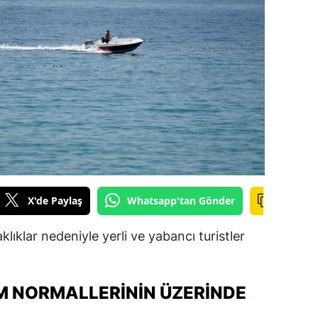
ilecik
ingöl
tlis
olu
urdur
ursa
anakkale
X'de Paylaş
Whatsapp'tan Gönder
ankırı
klıklar nedeniyle yerli ve yabancı turistler
orum
enizli
M NORMALLERININ ÜZERINDE
iyarbakır