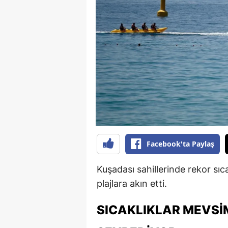
B
B
Bi
B
B
B
Ç
Facebook'ta Paylaş
Ç
Kuşadası sahillerinde rekor sıca
Ç
plajlara akın etti.
D
SICAKLIKLAR MEVSI
D