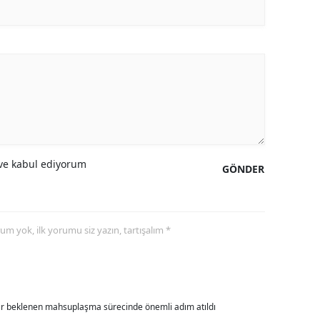
ozgat
onguldak
ksaray
ayburt
araman
e kabul ediyorum
GÖNDER
ırıkkale
atman
yorum yok, ilk yorumu siz yazın, tartışalım *
ırnak
artın
rdahan
dır beklenen mahsuplaşma sürecinde önemli adım atıldı
ğdır