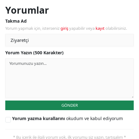
Yorumlar
Takma Ad
Yorum yapmak için, isterseniz
giriş
yapabilir veya
kayıt
olabilirsiniz.
Yorum Yazın (500 Karakter)
GÖNDER
Yorum yazma kurallarını
okudum ve kabul ediyorum
* Bu içerik ile ilgili yorum yok, ilk yorumu siz yazın, tartışalım *