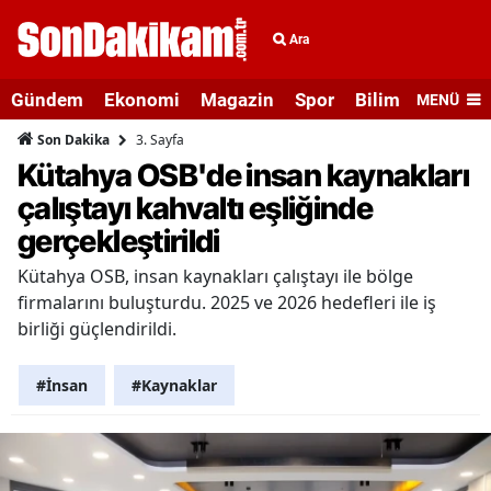
Ara
Gündem
Ekonomi
Magazin
Spor
Bilim ve Teknolo
MENÜ
3. Sayfa
Son Dakika
Kütahya OSB'de insan kaynakları
çalıştayı kahvaltı eşliğinde
gerçekleştirildi
Kütahya OSB, insan kaynakları çalıştayı ile bölge
firmalarını buluşturdu. 2025 ve 2026 hedefleri ile iş
birliği güçlendirildi.
#İnsan
#Kaynaklar