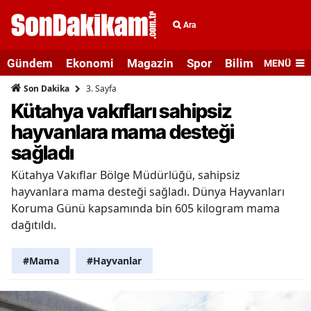
Ara
Gündem
Ekonomi
Magazin
Spor
Bilim ve Teknolo
MENÜ
3. Sayfa
Son Dakika
Kütahya vakıfları sahipsiz
hayvanlara mama desteği
sağladı
Kütahya Vakıflar Bölge Müdürlüğü, sahipsiz
hayvanlara mama desteği sağladı. Dünya Hayvanları
Koruma Günü kapsamında bin 605 kilogram mama
dağıtıldı.
#Mama
#Hayvanlar