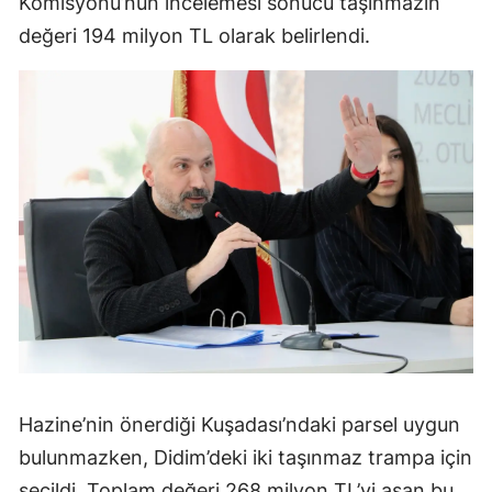
Komisyonu’nun incelemesi sonucu taşınmazın
değeri 194 milyon TL olarak belirlendi.
Hazine’nin önerdiği Kuşadası’ndaki parsel uygun
bulunmazken, Didim’deki iki taşınmaz trampa için
seçildi. Toplam değeri 268 milyon TL’yi aşan bu