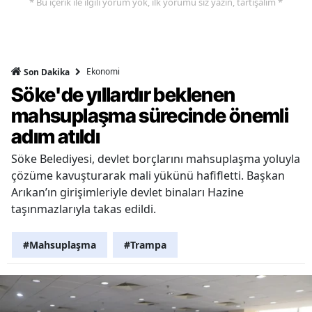
* Bu içerik ile ilgili yorum yok, ilk yorumu siz yazın, tartışalım *
Ekonomi
Son Dakika
Söke'de yıllardır beklenen
mahsuplaşma sürecinde önemli
adım atıldı
Söke Belediyesi, devlet borçlarını mahsuplaşma yoluyla
çözüme kavuşturarak mali yükünü hafifletti. Başkan
Arıkan’ın girişimleriyle devlet binaları Hazine
taşınmazlarıyla takas edildi.
#Mahsuplaşma
#Trampa