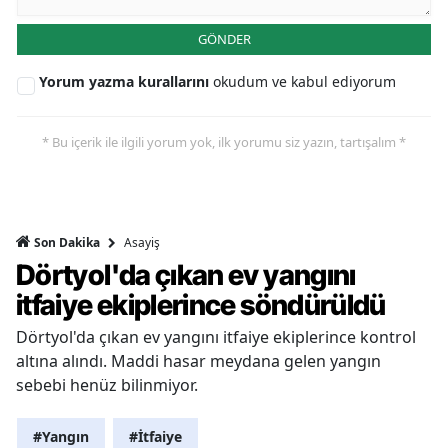
GÖNDER
Yorum yazma kurallarını
okudum ve kabul ediyorum
* Bu içerik ile ilgili yorum yok, ilk yorumu siz yazın, tartışalım *
Asayiş
Son Dakika
Dörtyol'da çıkan ev yangını
itfaiye ekiplerince söndürüldü
Dörtyol'da çıkan ev yangını itfaiye ekiplerince kontrol
altına alındı. Maddi hasar meydana gelen yangın
sebebi henüz bilinmiyor.
#Yangın
#İtfaiye