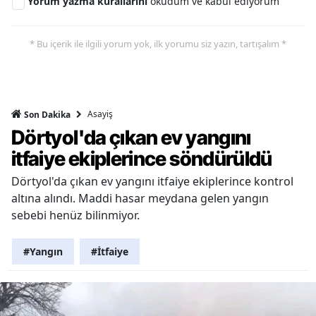
Yorum yazma kurallarını
okudum ve kabul ediyorum
* Bu içerik ile ilgili yorum yok, ilk yorumu siz yazın, tartışalım *
Asayiş
Son Dakika
Dörtyol'da çıkan ev yangını
itfaiye ekiplerince söndürüldü
Dörtyol'da çıkan ev yangını itfaiye ekiplerince kontrol
altına alındı. Maddi hasar meydana gelen yangın
sebebi henüz bilinmiyor.
#Yangın
#İtfaiye