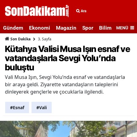
Ara
Gündem
Ekonomi
Magazin
Spor
Bilim ve Teknolo
MENÜ
3. Sayfa
Son Dakika
Kütahya Valisi Musa Işın esnaf ve
vatandaşlarla Sevgi Yolu’nda
buluştu
Vali Musa Işın, Sevgi Yolu’nda esnaf ve vatandaşlarla
bir araya geldi. Ziyarette vatandaşların taleplerini
dinleyerek gençlerle ve çocuklarla ilgilendi.
#Esnaf
#Vali