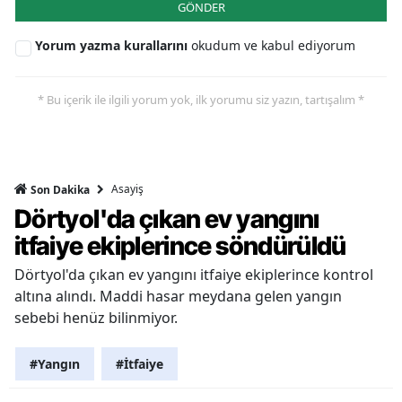
GÖNDER
Yorum yazma kurallarını
okudum ve kabul ediyorum
* Bu içerik ile ilgili yorum yok, ilk yorumu siz yazın, tartışalım *
Asayiş
Son Dakika
Dörtyol'da çıkan ev yangını
itfaiye ekiplerince söndürüldü
Dörtyol'da çıkan ev yangını itfaiye ekiplerince kontrol
altına alındı. Maddi hasar meydana gelen yangın
sebebi henüz bilinmiyor.
#Yangın
#İtfaiye