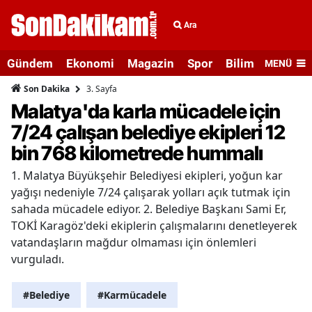
Ara
Gündem
Ekonomi
Magazin
Spor
Bilim ve Teknolo
MENÜ
3. Sayfa
Son Dakika
Malatya'da karla mücadele için
7/24 çalışan belediye ekipleri 12
bin 768 kilometrede hummalı
1. Malatya Büyükşehir Belediyesi ekipleri, yoğun kar
yağışı nedeniyle 7/24 çalışarak yolları açık tutmak için
sahada mücadele ediyor. 2. Belediye Başkanı Sami Er,
TOKİ Karagöz'deki ekiplerin çalışmalarını denetleyerek
vatandaşların mağdur olmaması için önlemleri
vurguladı.
#Belediye
#Karmücadele