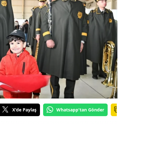
ilecik
ingöl
tlis
olu
urdur
ursa
anakkale
ankırı
X'de Paylaş
Whatsapp'tan Gönder
orum
enizli
iyarbakır