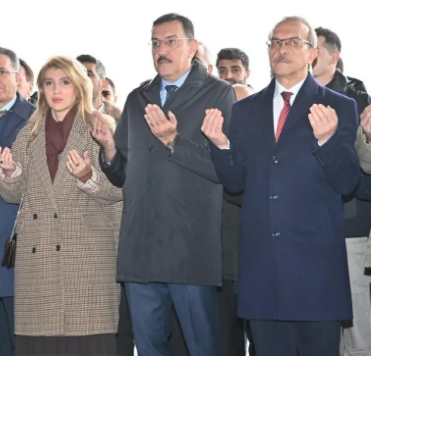
dirne
lazığ
rzincan
rzurum
skişehir
aziantep
iresun
ümüşhane
akkari
atay
sparta