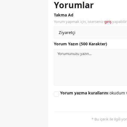
Yorumlar
S
Takma Ad
Si
Yorum yapmak için, isterseniz
giriş
yapabili
S
Yorum Yazın (500 Karakter)
S
T
T
T
T
Yorum yazma kurallarını
okudum v
Ş
U
* Bu içerik ile ilgili 
V