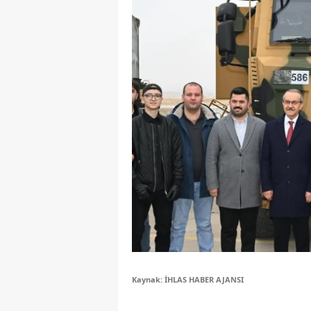
M
M
K
M
M
M
N
N
O
R
Kaynak: İHLAS HABER AJANSI
S