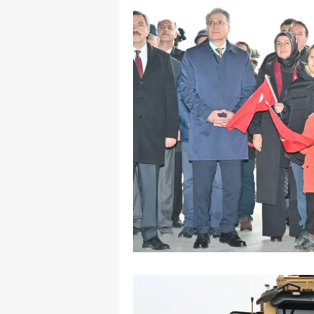
M
İ
İ
K
K
K
Kı
K
K
K
K