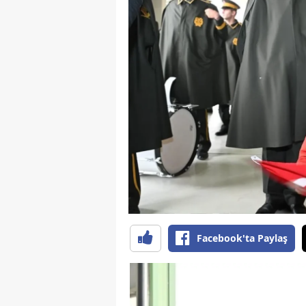
B
B
Bi
B
B
B
Ç
Ç
Facebook'ta Paylaş
Ç
D
D