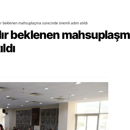
ozgat
onguldak
dır beklenen mahsuplaşma sürecinde önemli adım atıldı
rdır beklenen mahsuplaş
ksaray
ıldı
ayburt
araman
ırıkkale
atman
ırnak
artın
rdahan
ğdır