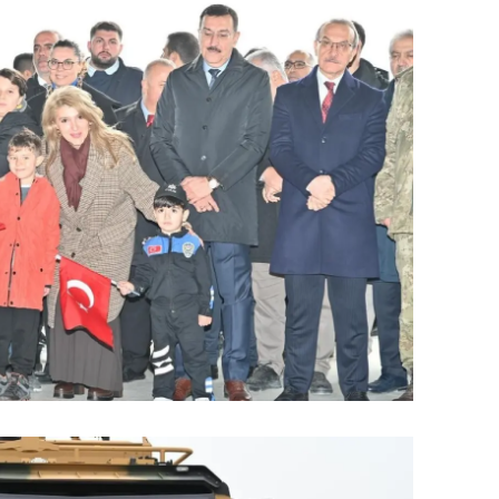
ersin
stanbul
zmir
ars
astamonu
ayseri
rklareli
ırşehir
ocaeli
onya
ütahya