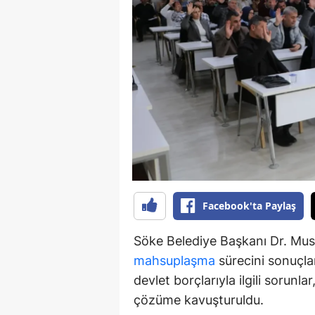
Y
K
Ki
O
D
Facebook'ta Paylaş
Söke Belediye Başkanı Dr. Must
mahsuplaşma
sürecini sonuçlan
devlet borçlarıyla ilgili sorunl
çözüme kavuşturuldu.