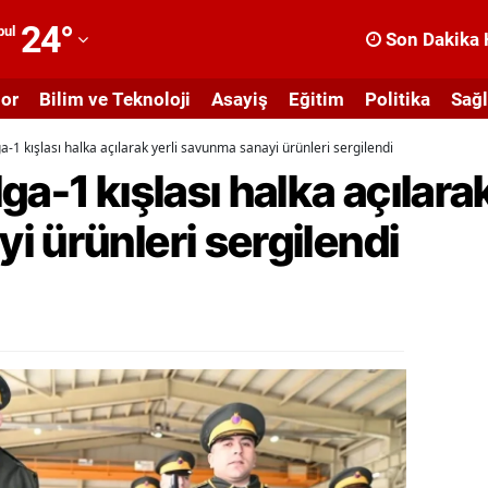
24
°
bul
Son Dakika 
dana
or
Bilim ve Teknoloji
Asayiş
Eğitim
Politika
Sağl
dıyaman
a-1 kışlası halka açılarak yerli savunma sanayi ürünleri sergilendi
fyonkarahisar
a-1 kışlası halka açılarak
ğrı
 ürünleri sergilendi
masya
nkara
ntalya
rtvin
ydın
alıkesir