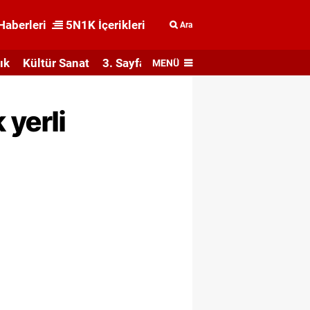
Haberleri
5N1K İçerikleri
Ara
ık
Kültür Sanat
3. Sayfa
MENÜ
 yerli