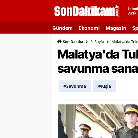
İstan
Açık
A
Gündem
Ekonomi
Magazin
Sp
A
3. Sayfa
Malatya'da Tulg
Son Dakika
A
Malatya'da Tulg
A
savunma sanayi
A
A
#Savunma
#Kışla
A
A
A
B