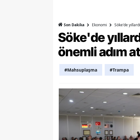
Y
Z
Ekonomi
Söke'de yıllar
Son Dakika
Söke'de yılla
A
önemli adım at
B
K
#Mahsuplaşma
#Trampa
K
B
Ş
B
A
I