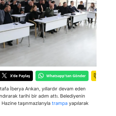
alova
arabük
lis
smaniye
üzce
X'de Paylaş
Whatsapp'tan Gönder
afa İberya Arıkan, yıllardır devam eden
dırarak tarihi bir adım attı. Belediyenin
ar, Hazine taşınmazlarıyla
trampa
yapılarak