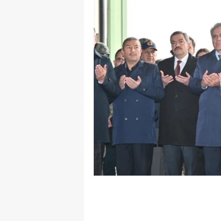
E
E
E
E
E
G
G
G
H
H
I