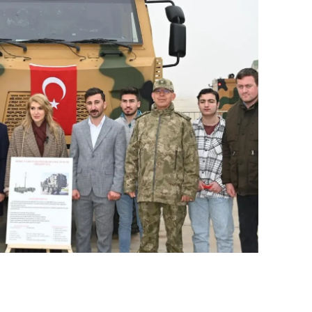
alatya
anisa
ahramanmaraş
ardin
uğla
uş
evşehir
iğde
rdu
ize
akarya