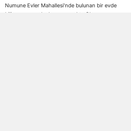
Numune Evler Mahallesi'nde bulunan bir evde
bilinmeyen nedenle yangın çıktı. Olay,
çevredekiler tarafından fark edilerek yetkililere
bildirildi.
Hatay Büyükşehir Belediyesi'ne bağlı itfaiye
ekipleri hızla olay yerine ulaştı. Yangın,