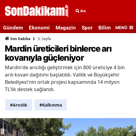
Ara
Gündem
Ekonomi
Magazin
Spor
Bilim ve Teknolo
MENÜ
3. Sayfa
Son Dakika
Mardin üreticileri binlerce arı
kovanıyla güçleniyor
Mardin'de arıcılığı geliştirmek için 800 üreticiye 4 bin
arılı kovan dağıtımı başlatıldı. Valilik ve Büyükşehir
Belediyesi'nin ortak projesi kapsamında 14 milyon
TL'lik destek sağlandı.
#Arıcılık
#Kalkınma