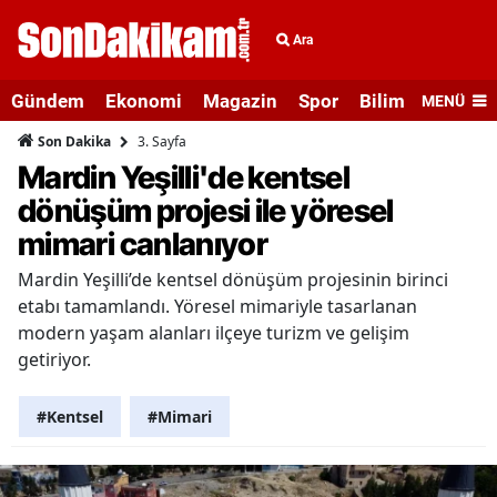
Ara
Gündem
Ekonomi
Magazin
Spor
Bilim ve Teknolo
MENÜ
3. Sayfa
Son Dakika
Mardin Yeşilli'de kentsel
dönüşüm projesi ile yöresel
mimari canlanıyor
Mardin Yeşilli’de kentsel dönüşüm projesinin birinci
etabı tamamlandı. Yöresel mimariyle tasarlanan
modern yaşam alanları ilçeye turizm ve gelişim
getiriyor.
#Kentsel
#Mimari