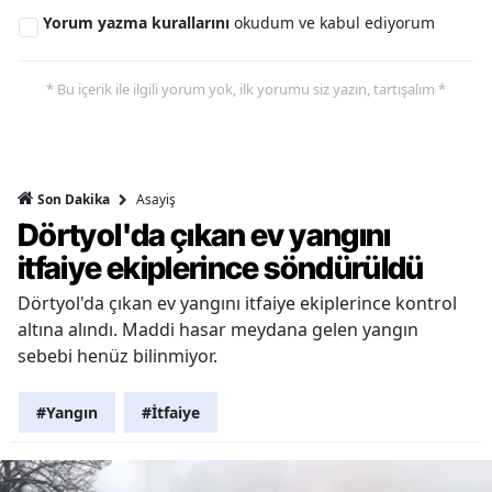
Yorum yazma kurallarını
okudum ve kabul ediyorum
* Bu içerik ile ilgili yorum yok, ilk yorumu siz yazın, tartışalım *
Asayiş
Son Dakika
Dörtyol'da çıkan ev yangını
itfaiye ekiplerince söndürüldü
Dörtyol'da çıkan ev yangını itfaiye ekiplerince kontrol
altına alındı. Maddi hasar meydana gelen yangın
sebebi henüz bilinmiyor.
#Yangın
#İtfaiye