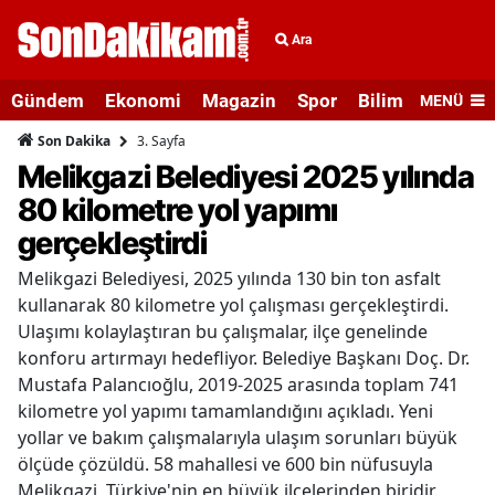
Ara
Gündem
Ekonomi
Magazin
Spor
Bilim ve Teknolo
MENÜ
3. Sayfa
Son Dakika
Melikgazi Belediyesi 2025 yılında
80 kilometre yol yapımı
gerçekleştirdi
Melikgazi Belediyesi, 2025 yılında 130 bin ton asfalt
kullanarak 80 kilometre yol çalışması gerçekleştirdi.
Ulaşımı kolaylaştıran bu çalışmalar, ilçe genelinde
konforu artırmayı hedefliyor. Belediye Başkanı Doç. Dr.
Mustafa Palancıoğlu, 2019-2025 arasında toplam 741
kilometre yol yapımı tamamlandığını açıkladı. Yeni
yollar ve bakım çalışmalarıyla ulaşım sorunları büyük
ölçüde çözüldü. 58 mahallesi ve 600 bin nüfusuyla
Melikgazi, Türkiye'nin en büyük ilçelerinden biridir.