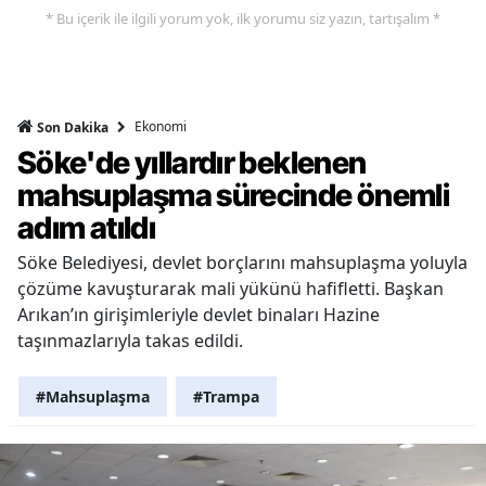
* Bu içerik ile ilgili yorum yok, ilk yorumu siz yazın, tartışalım *
Ekonomi
Son Dakika
Söke'de yıllardır beklenen
mahsuplaşma sürecinde önemli
adım atıldı
Söke Belediyesi, devlet borçlarını mahsuplaşma yoluyla
çözüme kavuşturarak mali yükünü hafifletti. Başkan
Arıkan’ın girişimleriyle devlet binaları Hazine
taşınmazlarıyla takas edildi.
#Mahsuplaşma
#Trampa