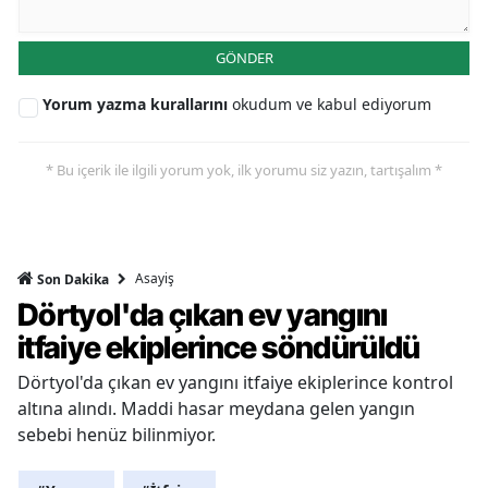
GÖNDER
Yorum yazma kurallarını
okudum ve kabul ediyorum
* Bu içerik ile ilgili yorum yok, ilk yorumu siz yazın, tartışalım *
Asayiş
Son Dakika
Dörtyol'da çıkan ev yangını
itfaiye ekiplerince söndürüldü
Dörtyol'da çıkan ev yangını itfaiye ekiplerince kontrol
altına alındı. Maddi hasar meydana gelen yangın
sebebi henüz bilinmiyor.