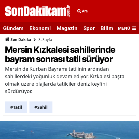
Ara
Gündem
Ekonomi
Magazin
Spor
Bilim ve Teknolo
MENÜ
3. Sayfa
Son Dakika
Mersin Kızkalesi sahillerinde
bayram sonrası tatil sürüyor
Mersin'de Kurban Bayramı tatilinin ardından
sahillerdeki yoğunluk devam ediyor. Kızkalesi başta
olmak üzere plajlarda tatilciler deniz keyfini
sürdürüyor.
#Tatil
#Sahil