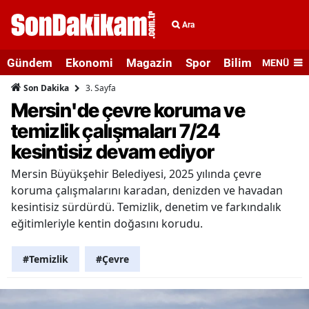
Ara
Gündem
Ekonomi
Magazin
Spor
Bilim ve Teknolo
MENÜ
3. Sayfa
Son Dakika
Mersin'de çevre koruma ve
temizlik çalışmaları 7/24
kesintisiz devam ediyor
Mersin Büyükşehir Belediyesi, 2025 yılında çevre
koruma çalışmalarını karadan, denizden ve havadan
kesintisiz sürdürdü. Temizlik, denetim ve farkındalık
eğitimleriyle kentin doğasını korudu.
#Temizlik
#Çevre