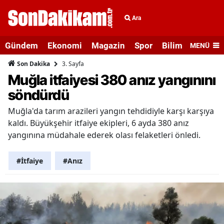
Ara
Gündem
Ekonomi
Magazin
Spor
Bilim ve Teknolo
MENÜ
3. Sayfa
Son Dakika
Muğla itfaiyesi 380 anız yangınını
söndürdü
Muğla'da tarım arazileri yangın tehdidiyle karşı karşıya
kaldı. Büyükşehir itfaiye ekipleri, 6 ayda 380 anız
yangınına müdahale ederek olası felaketleri önledi.
#İtfaiye
#Anız