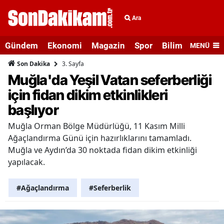
Ara
Gündem
Ekonomi
Magazin
Spor
Bilim ve Teknolo
MENÜ
3. Sayfa
Son Dakika
Muğla'da Yeşil Vatan seferberliği
için fidan dikim etkinlikleri
başlıyor
Muğla Orman Bölge Müdürlüğü, 11 Kasım Milli
Ağaçlandırma Günü için hazırlıklarını tamamladı.
Muğla ve Aydın’da 30 noktada fidan dikim etkinliği
yapılacak.
#Ağaçlandırma
#Seferberlik