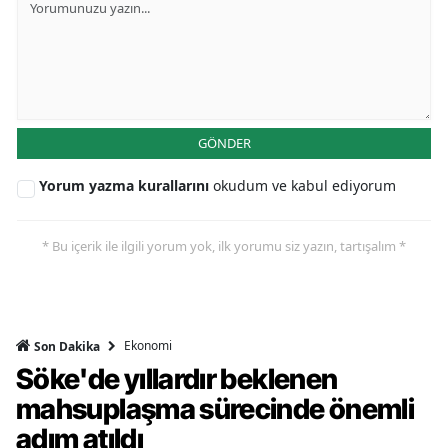
GÖNDER
Yorum yazma kurallarını
okudum ve kabul ediyorum
* Bu içerik ile ilgili yorum yok, ilk yorumu siz yazın, tartışalım *
Ekonomi
Son Dakika
Söke'de yıllardır beklenen
mahsuplaşma sürecinde önemli
adım atıldı