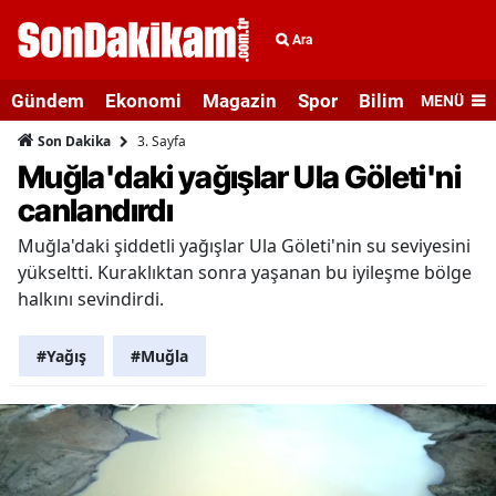
Ara
Gündem
Ekonomi
Magazin
Spor
Bilim ve Teknolo
MENÜ
3. Sayfa
Son Dakika
Muğla'daki yağışlar Ula Göleti'ni
canlandırdı
Muğla'daki şiddetli yağışlar Ula Göleti'nin su seviyesini
yükseltti. Kuraklıktan sonra yaşanan bu iyileşme bölge
halkını sevindirdi.
#Yağış
#Muğla