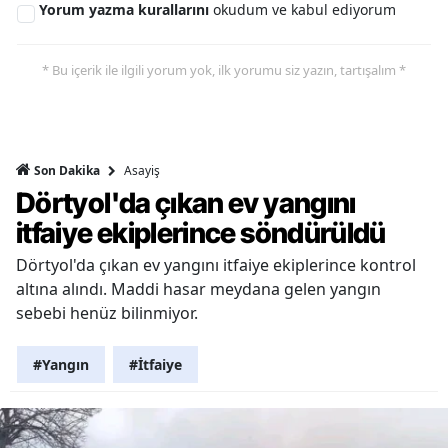
Yorum yazma kurallarını
okudum ve kabul ediyorum
* Bu içerik ile ilgili yorum yok, ilk yorumu siz yazın, tartışalım *
Asayiş
Son Dakika
Dörtyol'da çıkan ev yangını
itfaiye ekiplerince söndürüldü
Dörtyol'da çıkan ev yangını itfaiye ekiplerince kontrol
altına alındı. Maddi hasar meydana gelen yangın
sebebi henüz bilinmiyor.
#Yangın
#İtfaiye