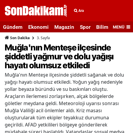
Ara
Gündem
Ekonomi
Magazin
Spor
Bilim ve Teknolo
MENÜ
3. Sayfa
Son Dakika
Muğla'nın Menteşe ilçesinde
şiddetli yağmur ve dolu yağışı
hayatı olumsuz etkiledi
Muğla'nın Menteşe ilçesinde şiddetli sağanak ve dolu
yağışı hayatı olumsuz etkiledi. Yoğun yağış nedeniyle
yollar beyaza büründü ve su baskınları oluştu.
Araçların ilerlemesi zorlaşırken, alçak bölgelerde
göletler meydana geldi. Meteoroloji uyarısı sonrası
Muğla Valiliği acil önlemler aldı. Kriz masası
oluşturularak tüm ekipler teyakkuz durumuna
geçirildi. AFAD yetkilileri bölgeye gönderilerek
müdahale süreci başlatıldı. Vatandaşlar sosyal medya