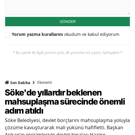
GÖNDER
Yorum yazma kurallarını
okudum ve kabul ediyorum
* Bu içerik ile ilgili yorum yok, ilk yorumu siz yazın, tartışalım *
Ekonomi
Son Dakika
Söke'de yıllardır beklenen
mahsuplaşma sürecinde önemli
adım atıldı
Söke Belediyesi, devlet borçlarını mahsuplaşma yoluyla
çözüme kavuşturarak mali yükünü hafifletti. Başkan
Arıkan’ın girişimleriyle devlet binaları Hazine