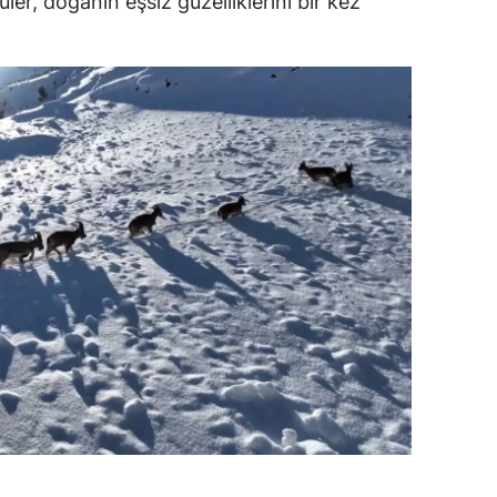
ler, doğanın eşsiz güzelliklerini bir kez
amsun
irt
inop
ivas
ekirdağ
okat
rabzon
unceli
anlıurfa
şak
an