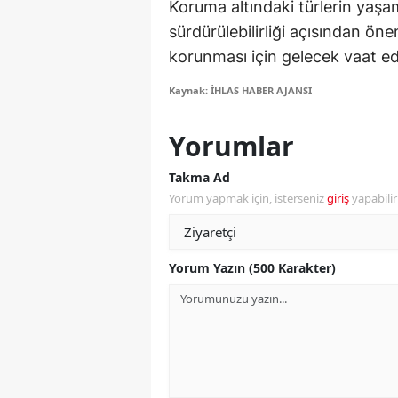
Koruma altındaki türlerin yaşa
sürdürülebilirliği açısından öne
Y
korunması için gelecek vaat ed
Z
Kaynak: İHLAS HABER AJANSI
A
Yorumlar
B
Takma Ad
K
Yorum yapmak için, isterseniz
giriş
yapabili
K
B
Yorum Yazın (500 Karakter)
Ş
B
A
I