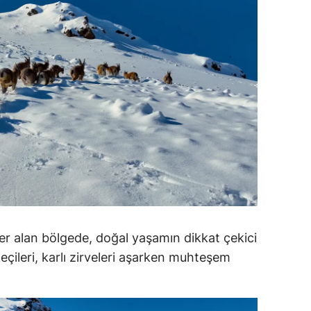
dirne
lazığ
rzincan
rzurum
skişehir
aziantep
iresun
ümüşhane
er alan bölgede, doğal yaşamın dikkat çekici
akkari
keçileri, karlı zirveleri aşarken muhteşem
atay
sparta