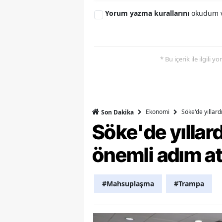
Yorum yazma kurallarını
okudum v
Y
K
* Bu içerik ile ilgili 
Ki
O
D
Ekonomi
Söke'de yıllar
Son Dakika
Söke'de yılla
önemli adım at
#Mahsuplaşma
#Trampa