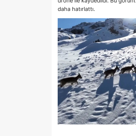
drone ile kaydedildi. Bu görüntü
daha hatırlattı.
S
Si
S
S
T
T
T
T
Ş
U
V