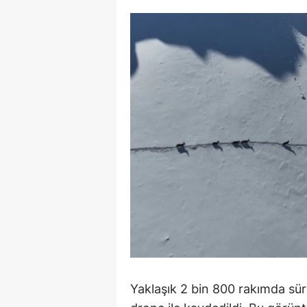
M
M
K
M
M
M
N
N
O
R
Yaklaşık 2 bin 800 rakımda sür
S