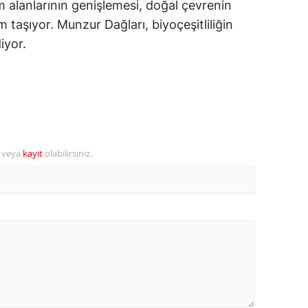
m alanlarının genişlemesi, doğal çevrenin
m taşıyor. Munzur Dağları, biyoçeşitliliğin
ozgat
iyor.
onguldak
ksaray
ayburt
araman
r veya
kayıt
olabilirsiniz.
ırıkkale
atman
ırnak
artın
rdahan
ğdır