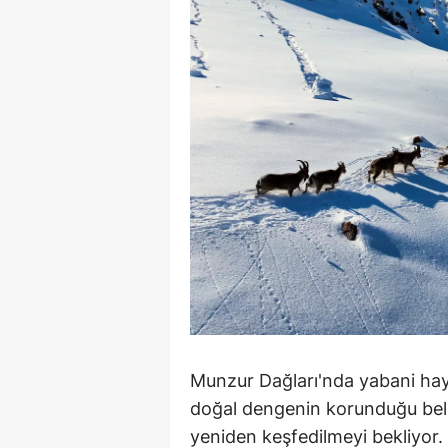
M
İ
İ
K
K
K
Kı
K
K
Munzur Dağları'nda yabani ha
K
doğal dengenin korunduğu belirt
yeniden keşfedilmeyi bekliyor.
K