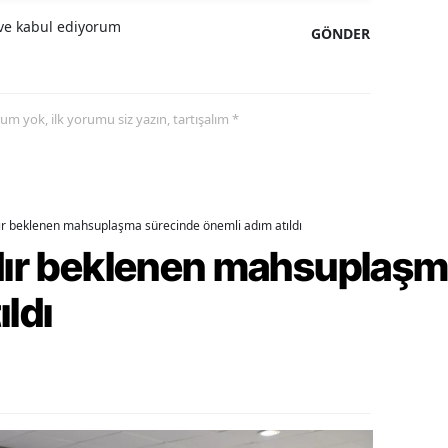
e kabul ediyorum
GÖNDER
alova
arabük
yorum yok, ilk yorumu siz yazın, tartışalım *
lis
smaniye
üzce
dır beklenen mahsuplaşma sürecinde önemli adım atıldı
rdır beklenen mahsuplaş
ıldı