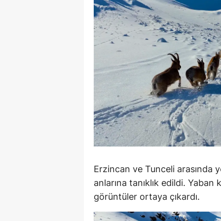
E
E
E
E
E
G
G
G
Erzincan ve Tunceli arasında y
H
anlarına tanıklık edildi. Yaban 
H
görüntüler ortaya çıkardı.
I