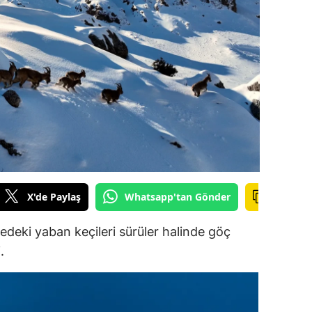
ilecik
ingöl
tlis
olu
urdur
ursa
anakkale
X'de Paylaş
Whatsapp'tan Gönder
ankırı
edeki yaban keçileri sürüler halinde göç
orum
.
enizli
iyarbakır