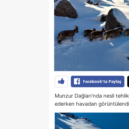
B
B
Bi
B
B
B
Ç
Facebook'ta Paylaş
Ç
Munzur Dağları'nda nesli tehlik
Ç
ederken havadan görüntülendi
D
D