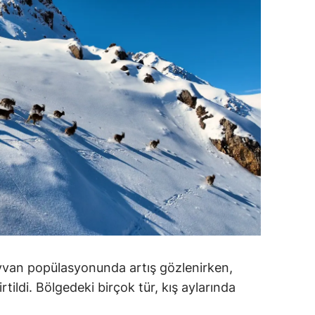
ersin
stanbul
zmir
ars
astamonu
ayseri
rklareli
ırşehir
ocaeli
yvan popülasyonunda artış gözlenirken,
onya
ildi. Bölgedeki birçok tür, kış aylarında
ütahya