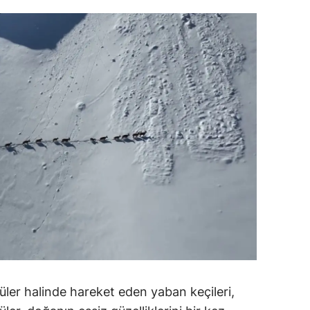
alatya
anisa
ahramanmaraş
ardin
uğla
uş
evşehir
iğde
rdu
ize
üler halinde hareket eden yaban keçileri,
akarya