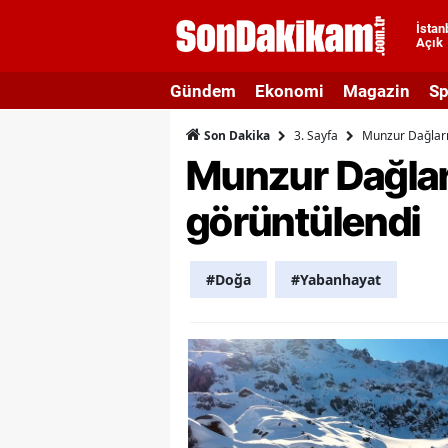
İstan
Açık
A
Gündem
Ekonomi
Magazin
Sp
A
3. Sayfa
Munzur Dağları
Son Dakika
A
Munzur Dağlar
A
görüntülendi
A
A
#Doğa
#Yabanhayat
A
A
A
B