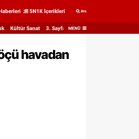
Haberleri
5N1K İçerikleri
Ara
ık
Kültür Sanat
3. Sayfa
MENÜ
göçü havadan