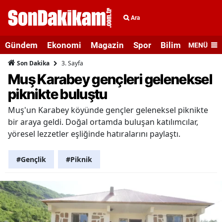
Ara
Gündem
Ekonomi
Magazin
Spor
Bilim ve Teknolo
MENÜ
3. Sayfa
Son Dakika
Muş Karabey gençleri geleneksel
piknikte buluştu
Muş'un Karabey köyünde gençler geleneksel piknikte
bir araya geldi. Doğal ortamda buluşan katılımcılar,
yöresel lezzetler eşliğinde hatıralarını paylaştı.
#Gençlik
#Piknik