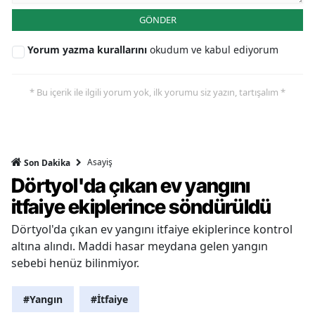
GÖNDER
Yorum yazma kurallarını
okudum ve kabul ediyorum
* Bu içerik ile ilgili yorum yok, ilk yorumu siz yazın, tartışalım *
Asayiş
Son Dakika
Dörtyol'da çıkan ev yangını
itfaiye ekiplerince söndürüldü
Dörtyol'da çıkan ev yangını itfaiye ekiplerince kontrol
altına alındı. Maddi hasar meydana gelen yangın
sebebi henüz bilinmiyor.
#Yangın
#İtfaiye