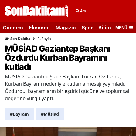
Ara
Gündem
Ekonomi
Magazin
Spor
Bilim ve Teknolo
MENÜ
3. Sayfa
Son Dakika
MÜSİAD Gaziantep Başkanı
Özdurdu Kurban Bayramını
kutladı
MÜSİAD Gaziantep Şube Başkanı Furkan Özdurdu,
Kurban Bayramı nedeniyle kutlama mesajı yayımladı.
Özdurdu, bayramların birleştirici gücüne ve toplumsal
değerine vurgu yaptı.
#Bayram
#Müsi̇ad