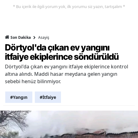
* Bu içerik ile ilgili yorum yok, ilk yorumu siz yazın, tartışalım *
Asayiş
Son Dakika
Dörtyol'da çıkan ev yangını
itfaiye ekiplerince söndürüldü
Dörtyol'da çıkan ev yangını itfaiye ekiplerince kontrol
altına alındı. Maddi hasar meydana gelen yangın
sebebi henüz bilinmiyor.
#Yangın
#İtfaiye