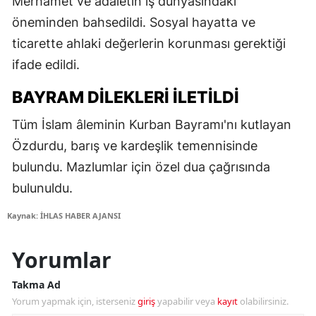
Merhamet ve adaletin iş dünyasındaki
öneminden bahsedildi. Sosyal hayatta ve
ticarette ahlaki değerlerin korunması gerektiği
ifade edildi.
BAYRAM DILEKLERI İLETILDI
Tüm İslam âleminin Kurban Bayramı'nı kutlayan
Özdurdu, barış ve kardeşlik temennisinde
bulundu. Mazlumlar için özel dua çağrısında
bulunuldu.
Kaynak: İHLAS HABER AJANSI
Yorumlar
Takma Ad
Yorum yapmak için, isterseniz
giriş
yapabilir veya
kayıt
olabilirsiniz.