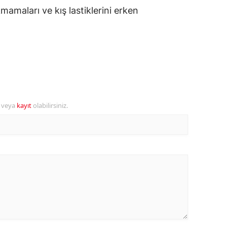
amaları ve kış lastiklerini erken
alova
arabük
lis
smaniye
üzce
r veya
kayıt
olabilirsiniz.