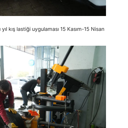
alatya
anisa
yıl kış lastiği uygulaması 15 Kasım-15 Nisan
ahramanmaraş
ardin
uğla
uş
evşehir
iğde
rdu
ize
akarya