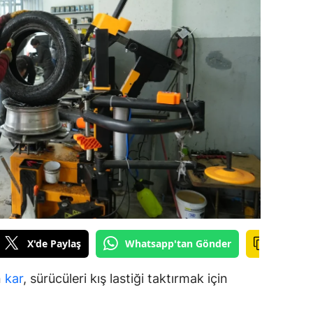
ilecik
ingöl
tlis
olu
urdur
ursa
anakkale
ankırı
X'de Paylaş
Whatsapp'tan Gönder
orum
enizli
n
kar
, sürücüleri kış lastiği taktırmak için
iyarbakır