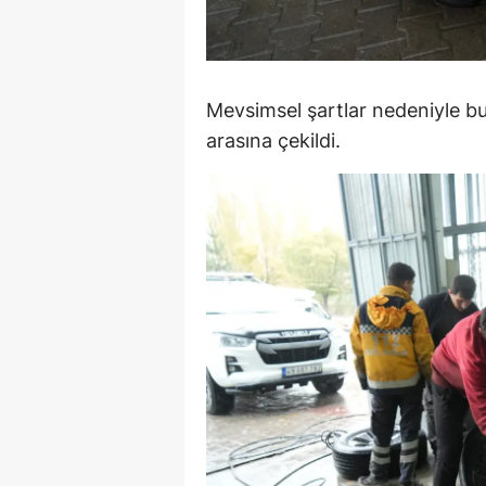
M
M
Mevsimsel şartlar nedeniyle bu 
K
arasına çekildi.
M
M
M
N
N
O
R
S