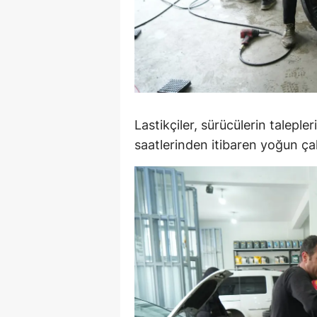
S
Si
S
S
Lastikçiler, sürücülerin taleple
T
saatlerinden itibaren yoğun çalı
T
T
T
Ş
U
V