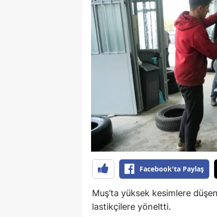
B
B
Bi
B
B
B
Ç
Ç
Facebook'ta Paylaş
Ç
D
Muş’ta yüksek kesimlere düşe
lastikçilere yöneltti.
D