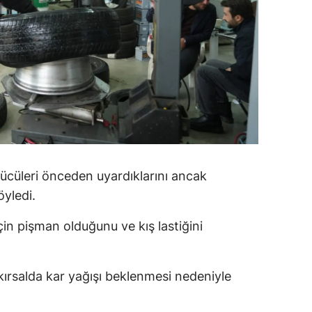
ozgat
onguldak
ksaray
ayburt
araman
ırıkkale
rücüleri önceden uyardıklarını ancak
yledi.
atman
in pişman olduğunu ve kış lastiğini
ırnak
artın
ırsalda kar yağışı beklenmesi nedeniyle
rdahan
ğdır