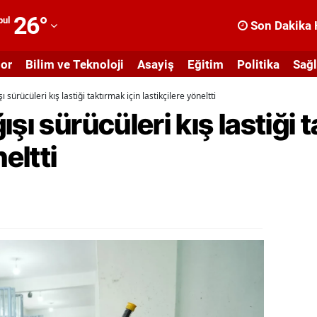
26
°
bul
Son Dakika 
dana
or
Bilim ve Teknoloji
Asayiş
Eğitim
Politika
Sağl
dıyaman
ı sürücüleri kış lastiği taktırmak için lastikçilere yöneltti
fyonkarahisar
şı sürücüleri kış lastiği 
ğrı
eltti
masya
nkara
ntalya
rtvin
ydın
alıkesir