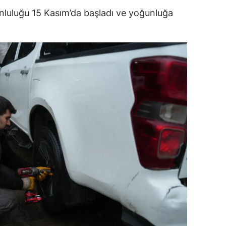
runluluğu 15 Kasım’da başladı ve yoğunluğa
ersin
stanbul
zmir
ars
astamonu
ayseri
rklareli
ırşehir
ocaeli
onya
ütahya