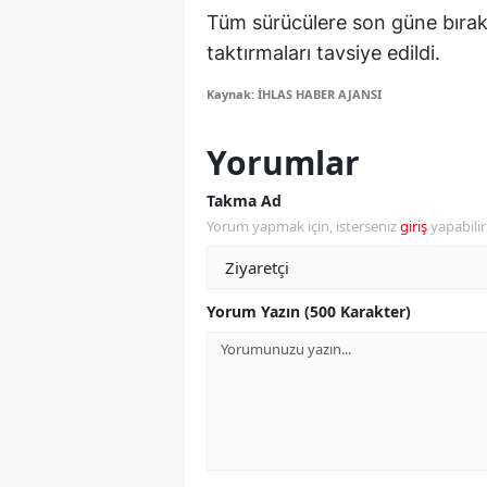
Tüm sürücülere son güne bırakm
Y
taktırmaları tavsiye edildi.
K
Kaynak: İHLAS HABER AJANSI
Ki
Yorumlar
O
Takma Ad
D
Yorum yapmak için, isterseniz
giriş
yapabili
Yorum Yazın (500 Karakter)