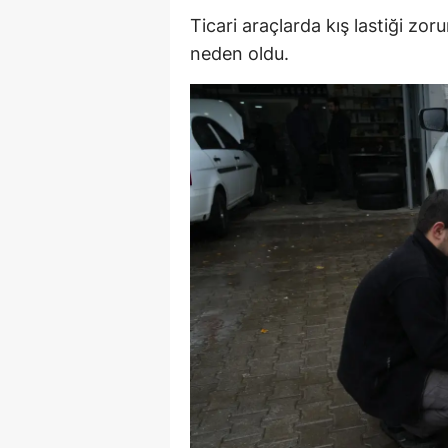
Ticari araçlarda kış lastiği zo
M
neden oldu.
İ
İ
K
K
K
Kı
K
K
K
K