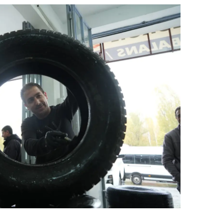
dirne
lazığ
rzincan
rzurum
skişehir
aziantep
iresun
ümüşhane
akkari
atay
sparta