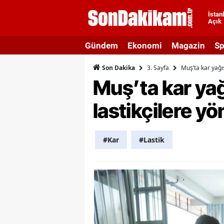
İstan
Açık
A
Gündem
Ekonomi
Magazin
Sp
A
3. Sayfa
Muş’ta kar yağış
Son Dakika
A
Muş’ta kar yağı
A
lastikçilere yön
A
A
#Kar
#Lastik
A
A
A
B