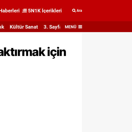
Haberleri
5N1K İçerikleri
Ara
ık
Kültür Sanat
3. Sayfa
MENÜ
taktırmak için