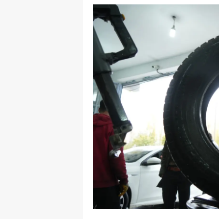
E
E
E
E
E
G
G
G
H
H
I