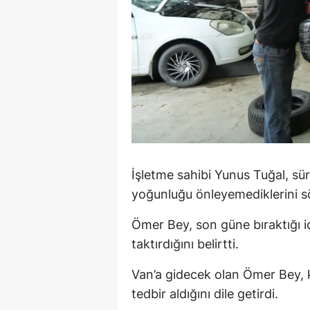
Y
Z
A
B
K
K
İşletme sahibi Yunus Tuğal, sü
yoğunluğu önleyemediklerini sö
B
Ömer Bey, son güne bıraktığı iç
Ş
taktırdığını belirtti.
B
Van’a gidecek olan Ömer Bey, k
A
tedbir aldığını dile getirdi.
I