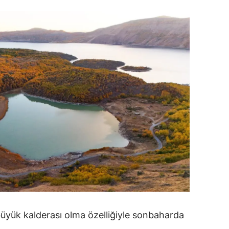
amsun
irt
inop
ivas
ekirdağ
okat
rabzon
unceli
anlıurfa
şak
üyük kalderası olma özelliğiyle sonbaharda
an