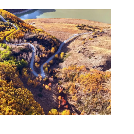
ozgat
onguldak
ksaray
ayburt
araman
ırıkkale
atman
ırnak
artın
rdahan
ğdır