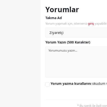
Yorumlar
Y
Takma Ad
K
Yorum yapmak için, isterseniz
giriş
yapabili
Ki
O
Yorum Yazın (500 Karakter)
D
Yorum yazma kurallarını
okudum v
* Bu içerik ile ilgili 