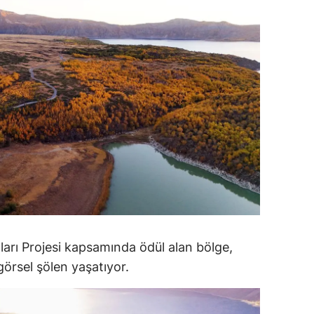
ersin
stanbul
zmir
ars
astamonu
ayseri
rklareli
ırşehir
arı Projesi kapsamında ödül alan bölge,
ocaeli
görsel şölen yaşatıyor.
onya
ütahya