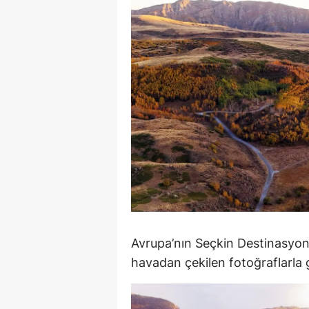
M
İ
İ
K
K
K
Kı
K
Avrupa’nın Seçkin Destinasyonl
K
havadan çekilen fotoğraflarla 
K
K