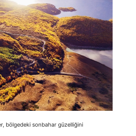
alatya
anisa
ahramanmaraş
ardin
uğla
uş
evşehir
iğde
rdu
ize
er, bölgedeki sonbahar güzelliğini
akarya