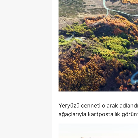
E
E
E
E
E
G
G
G
Yeryüzü cenneti olarak adlandı
H
ağaçlarıyla kartpostallık görün
H
I