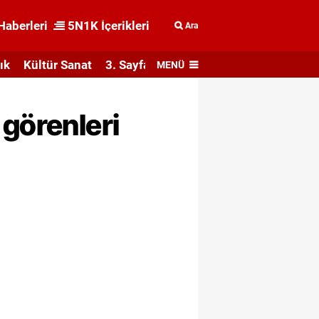
Haberleri
5N1K İçerikleri
Ara
ık
Kültür Sanat
3. Sayfa
MENÜ
 görenleri