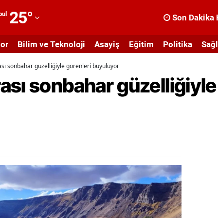
25
°
bul
Son Dakika 
dana
or
Bilim ve Teknoloji
Asayiş
Eğitim
Politika
Sağl
dıyaman
ı sonbahar güzelliğiyle görenleri büyülüyor
fyonkarahisar
sı sonbahar güzelliğiyle
ğrı
masya
nkara
ntalya
rtvin
ydın
alıkesir