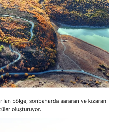
dirne
lazığ
rzincan
rzurum
skişehir
aziantep
iresun
ümüşhane
rılan bölge, sonbaharda sararan ve kızaran
akkari
tüler oluşturuyor.
atay
sparta