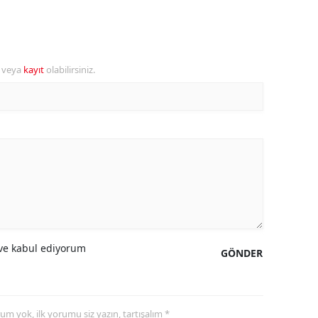
alova
arabük
r veya
kayıt
olabilirsiniz.
lis
smaniye
üzce
e kabul ediyorum
GÖNDER
yorum yok, ilk yorumu siz yazın, tartışalım *