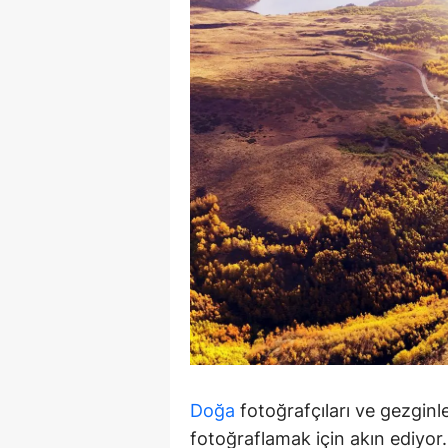
M
M
K
M
M
M
N
N
O
R
Doğa
fotoğrafçıları ve gezginl
fotoğraflamak için akın ediyor.
S