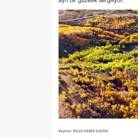
ayrı bir güzellik sergiliyor.
Y
Z
A
B
K
K
B
Ş
B
A
Kaynak: İHLAS HABER AJANSI
I