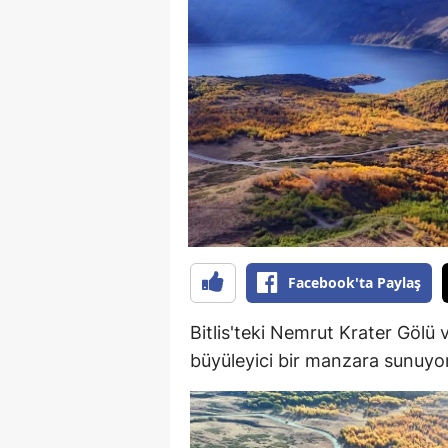
B
B
Bi
B
B
B
Ç
Facebook'ta Paylaş
Ç
Bitlis'teki Nemrut Krater Gölü
Ç
büyüleyici bir manzara sunuyor
D
D