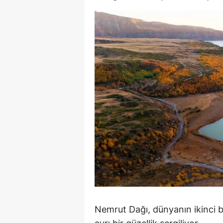
S
Si
S
S
T
T
T
T
Ş
U
Nemrut Dağı, dünyanın ikinci b
V