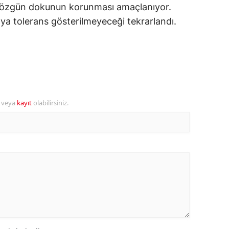
le özgün dokunun korunması amaçlanıyor.
amsun
aya tolerans gösterilmeyeceği tekrarlandı.
irt
inop
ivas
ekirdağ
r veya
kayıt
olabilirsiniz.
okat
rabzon
unceli
anlıurfa
şak
an