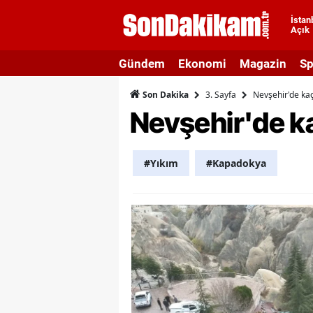
İstan
Açık
A
Gündem
Ekonomi
Magazin
Sp
A
3. Sayfa
Nevşehir'de kaça
Son Dakika
A
Nevşehir'de kaç
A
A
#Yıkım
#Kapadokya
A
A
A
A
B