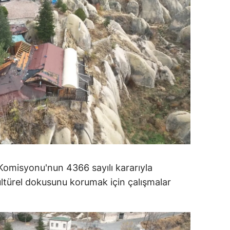
ersin
stanbul
zmir
ars
astamonu
ayseri
rklareli
ırşehir
Komisyonu'nun 4366 sayılı kararıyla
kültürel dokusunu korumak için çalışmalar
ocaeli
onya
ütahya