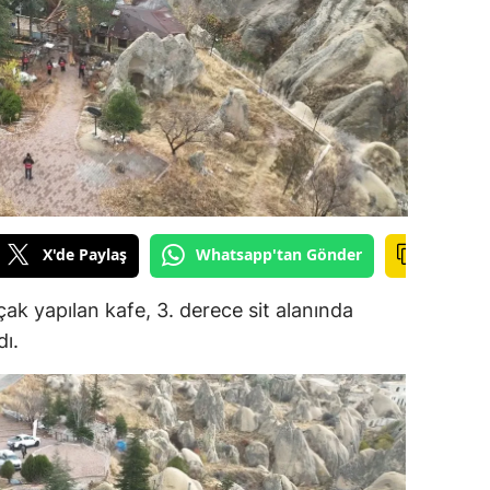
ilecik
ingöl
tlis
olu
urdur
ursa
X'de Paylaş
Whatsapp'tan Gönder
anakkale
ak yapılan kafe, 3. derece sit alanında
ankırı
dı.
orum
enizli
iyarbakır