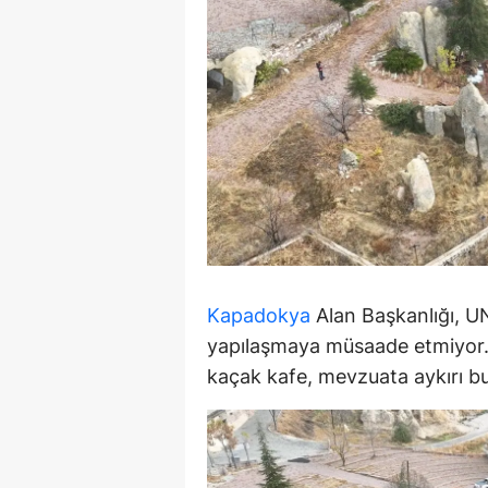
E
E
E
E
E
G
G
Kapadokya
Alan Başkanlığı, U
G
yapılaşmaya müsaade etmiyor. 
kaçak kafe, mevzuata aykırı b
H
H
I