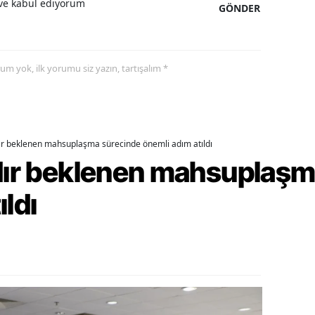
e kabul ediyorum
GÖNDER
ozgat
onguldak
yorum yok, ilk yorumu siz yazın, tartışalım *
ksaray
ayburt
araman
dır beklenen mahsuplaşma sürecinde önemli adım atıldı
rdır beklenen mahsuplaş
ırıkkale
ıldı
atman
ırnak
artın
rdahan
ğdır