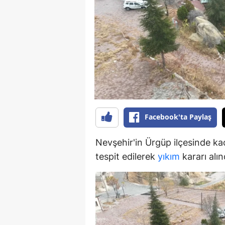
B
B
Bi
B
B
B
Facebook'ta Paylaş
Ç
Nevşehir'in Ürgüp ilçesinde kaç
Ç
tespit edilerek
yıkım
kararı alın
Ç
D
D