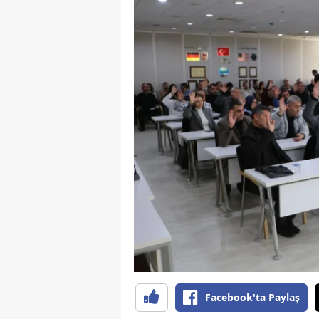
Y
K
Ki
O
D
Facebook'ta Paylaş