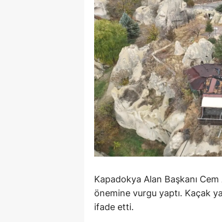
M
M
K
M
M
M
N
N
O
Kapadokya Alan Başkanı Cem A
önemine vurgu yaptı. Kaçak ya
R
ifade etti.
S