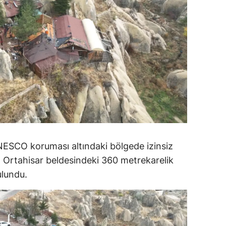
dirne
lazığ
rzincan
rzurum
skişehir
aziantep
iresun
NESCO koruması altındaki bölgede izinsiz
ümüşhane
Ortahisar beldesindeki 360 metrekarelik
ulundu.
akkari
atay
sparta