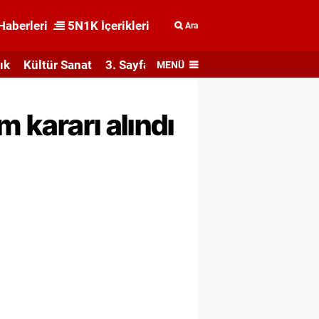
Haberleri
5N1K İçerikleri
Ara
ık
Kültür Sanat
3. Sayfa
MENÜ
m kararı alındı