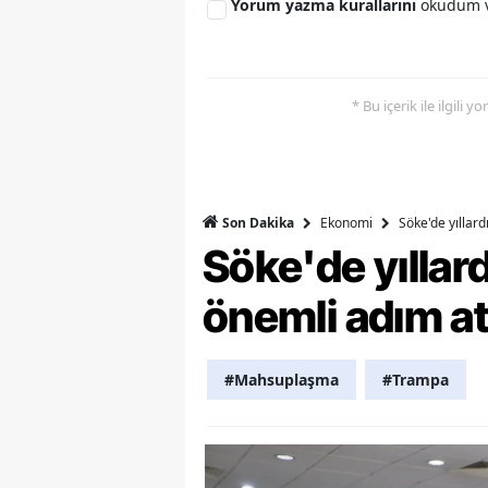
Yorum yazma kurallarını
okudum v
Y
Z
* Bu içerik ile ilgili 
A
B
K
Ekonomi
Söke'de yıllar
Son Dakika
Söke'de yılla
K
önemli adım at
B
Ş
#Mahsuplaşma
#Trampa
B
A
I