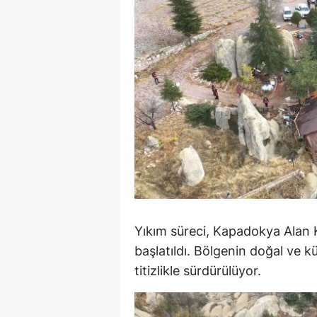
M
İ
İ
K
K
K
Kı
K
Yıkım süreci, Kapadokya Alan 
başlatıldı. Bölgenin doğal ve 
K
titizlikle sürdürülüyor.
K
K