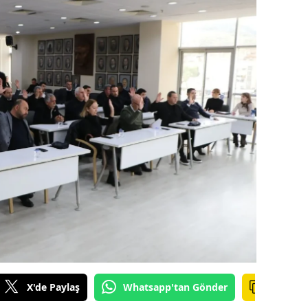
alova
arabük
lis
smaniye
üzce
X'de Paylaş
Whatsapp'tan Gönder