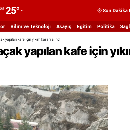
25
°
bul
Son Dakika 
dana
or
Bilim ve Teknoloji
Asayiş
Eğitim
Politika
Sağl
dıyaman
k yapılan kafe için yıkım kararı alındı
fyonkarahisar
ak yapılan kafe için yıkı
ğrı
masya
nkara
ntalya
rtvin
ydın
alıkesir