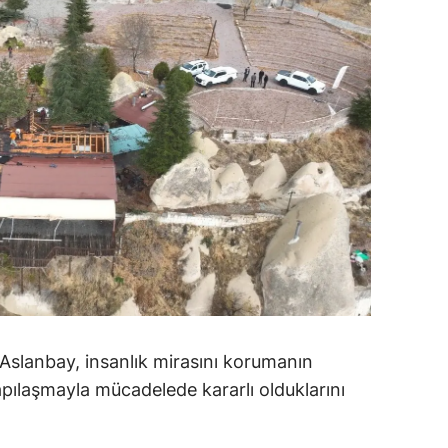
alatya
anisa
ahramanmaraş
ardin
uğla
uş
evşehir
iğde
rdu
slanbay, insanlık mirasını korumanın
pılaşmayla mücadelede kararlı olduklarını
ize
akarya