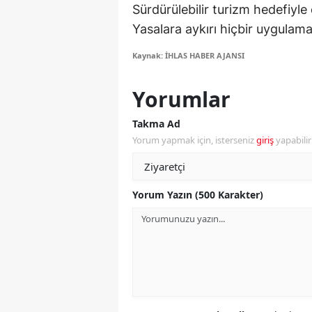
Sürdürülebilir turizm hedefiy
S
Yasalara aykırı hiçbir uygulam
Si
Kaynak: İHLAS HABER AJANSI
S
Yorumlar
S
Takma Ad
T
Yorum yapmak için, isterseniz
giriş
yapabili
T
T
Yorum Yazın (500 Karakter)
T
Ş
U
V