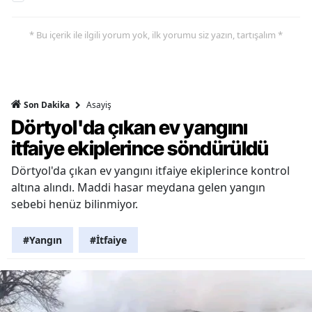
* Bu içerik ile ilgili yorum yok, ilk yorumu siz yazın, tartışalım *
Asayiş
Son Dakika
Dörtyol'da çıkan ev yangını
itfaiye ekiplerince söndürüldü
Dörtyol'da çıkan ev yangını itfaiye ekiplerince kontrol
altına alındı. Maddi hasar meydana gelen yangın
sebebi henüz bilinmiyor.
#Yangın
#İtfaiye