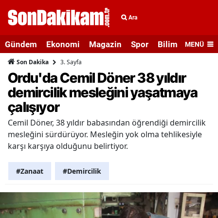
Ara
Gündem
Ekonomi
Magazin
Spor
Bilim ve Teknolo
MENÜ
3. Sayfa
Son Dakika
Ordu'da Cemil Döner 38 yıldır
demircilik mesleğini yaşatmaya
çalışıyor
Cemil Döner, 38 yıldır babasından öğrendiği demircilik
mesleğini sürdürüyor. Mesleğin yok olma tehlikesiyle
karşı karşıya olduğunu belirtiyor.
#Zanaat
#Demircilik