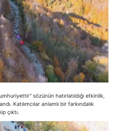
ersin
stanbul
zmir
ars
astamonu
ayseri
rklareli
ırşehir
huriyettir" sözünün hatırlatıldığı etkinlik,
dı. Katılımcılar anlamlı bir farkındalık
ocaeli
ip çıktı.
onya
ütahya