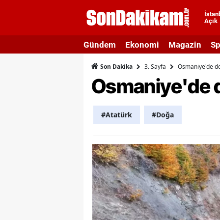
İstan
Açık
A
Gündem
Ekonomi
Magazin
Sp
A
3. Sayfa
Osmaniye'de do
Son Dakika
A
Osmaniye'de d
A
A
#Atatürk
#Doğa
A
A
A
A
B