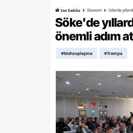
Ekonomi
Söke'de yıllar
Son Dakika
Y
Söke'de yılla
Z
önemli adım at
A
B
#Mahsuplaşma
#Trampa
K
K
B
Ş
B
A
I