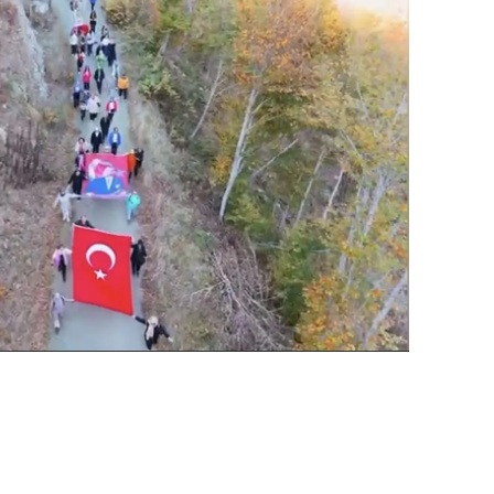
alatya
anisa
ahramanmaraş
ardin
uğla
uş
evşehir
iğde
rdu
ize
akarya