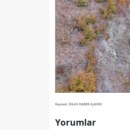
M
M
K
M
M
M
N
N
O
Kaynak: İHLAS HABER AJANSI
R
Yorumlar
S