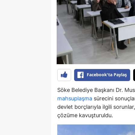
Y
K
Ki
O
D
Facebook'ta Paylaş
Söke Belediye Başkanı Dr. Must
mahsuplaşma
sürecini sonuçlan
devlet borçlarıyla ilgili sorunl
çözüme kavuşturuldu.