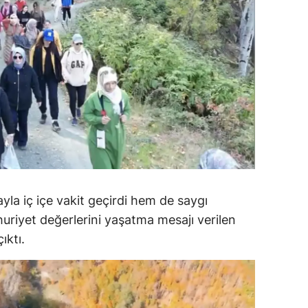
dirne
lazığ
rzincan
rzurum
skişehir
aziantep
iresun
ayla iç içe vakit geçirdi hem de saygı
ümüşhane
uriyet değerlerini yaşatma mesajı verilen
ıktı.
akkari
atay
sparta