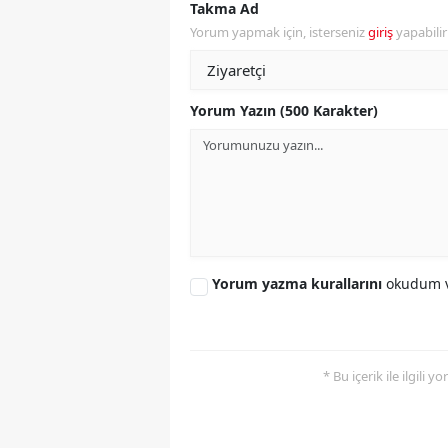
Takma Ad
Yorum yapmak için, isterseniz
giriş
yapabili
S
Si
Yorum Yazın (500 Karakter)
S
S
T
T
T
Yorum yazma kurallarını
okudum v
T
Ş
* Bu içerik ile ilgili 
U
V