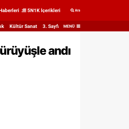
Haberleri
5N1K İçerikleri
Ara
ık
Kültür Sanat
3. Sayfa
MENÜ
ürüyüşle andı