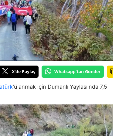
ilecik
ingöl
tlis
olu
urdur
ursa
X'de Paylaş
Whatsapp'tan Gönder
anakkale
atürk
'ü anmak için Dumanlı Yaylası'nda 7,5
ankırı
.
orum
enizli
iyarbakır