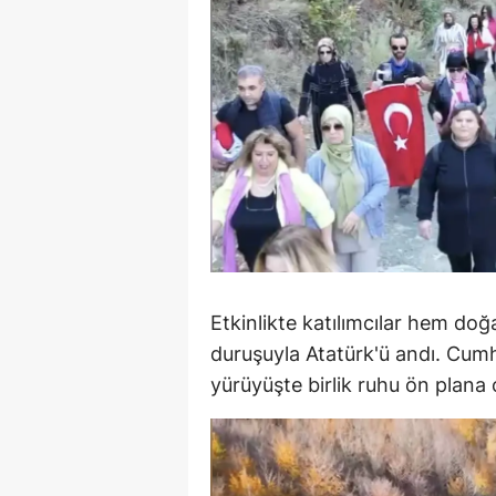
E
E
E
E
E
G
G
Etkinlikte katılımcılar hem doğ
G
duruşuyla Atatürk'ü andı. Cumh
yürüyüşte birlik ruhu ön plana ç
H
H
I