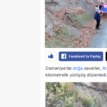
B
B
Bi
B
B
B
Facebook'ta Paylaş
Ç
Osmaniye'de
doğa
severler,
At
Ç
kilometrelik yürüyüş düzenledi
Ç
D
D