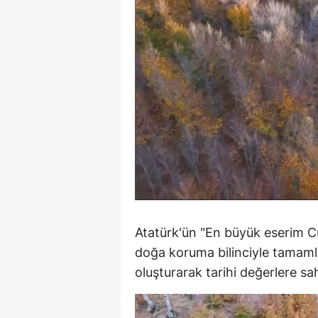
M
İ
İ
K
K
K
Kı
K
Atatürk'ün "En büyük eserim Cum
doğa koruma bilinciyle tamamlan
K
oluşturarak tarihi değerlere sah
K
K