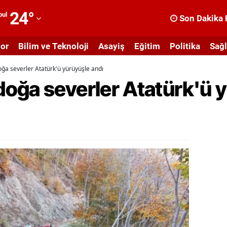
24
°
bul
Son Dakika 
dana
or
Bilim ve Teknoloji
Asayiş
Eğitim
Politika
Sağl
dıyaman
ğa severler Atatürk'ü yürüyüşle andı
fyonkarahisar
oğa severler Atatürk'ü y
ğrı
masya
nkara
ntalya
rtvin
ydın
alıkesir