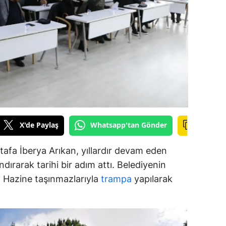
alova
arabük
lis
smaniye
üzce
X'de Paylaş
Whatsapp'tan Gönder
afa İberya Arıkan, yıllardır devam eden
dırarak tarihi bir adım attı. Belediyenin
ar, Hazine taşınmazlarıyla
trampa
yapılarak