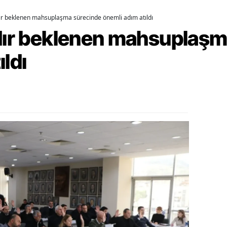
dır beklenen mahsuplaşma sürecinde önemli adım atıldı
ozgat
rdır beklenen mahsuplaş
onguldak
ıldı
ksaray
ayburt
araman
ırıkkale
atman
ırnak
artın
rdahan
ğdır