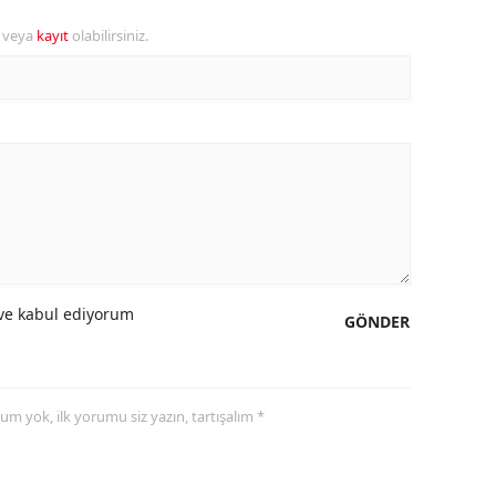
r veya
kayıt
olabilirsiniz.
amsun
irt
inop
ivas
ekirdağ
okat
rabzon
e kabul ediyorum
GÖNDER
unceli
anlıurfa
yorum yok, ilk yorumu siz yazın, tartışalım *
şak
an