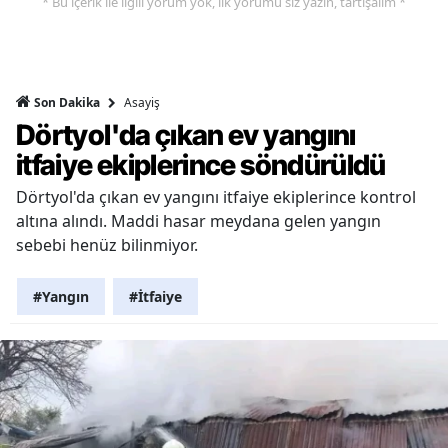
* Bu içerik ile ilgili yorum yok, ilk yorumu siz yazın, tartışalım *
Asayiş
Son Dakika
Dörtyol'da çıkan ev yangını
itfaiye ekiplerince söndürüldü
Dörtyol'da çıkan ev yangını itfaiye ekiplerince kontrol
altına alındı. Maddi hasar meydana gelen yangın
sebebi henüz bilinmiyor.
#Yangın
#İtfaiye