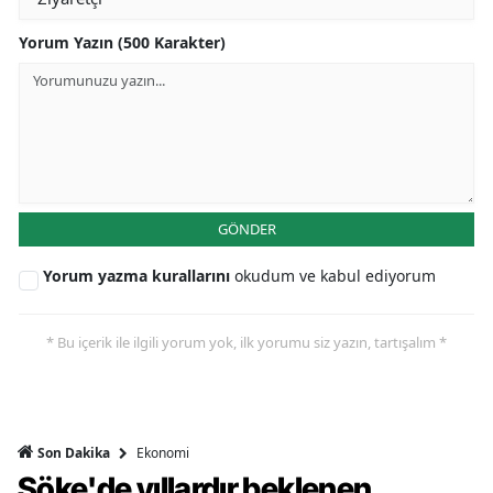
Yorum Yazın (500 Karakter)
GÖNDER
Yorum yazma kurallarını
okudum ve kabul ediyorum
* Bu içerik ile ilgili yorum yok, ilk yorumu siz yazın, tartışalım *
Ekonomi
Son Dakika
Söke'de yıllardır beklenen