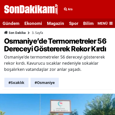
Ara
Gündem
Ekonomi
Magazin
Spor
Bilim ve Teknolo
MENÜ
3. Sayfa
Son Dakika
Osmaniye’de Termometreler 56
Dereceyi Göstererek Rekor Kırdı
Osmaniye'de termometreler 56 dereceyi göstererek
rekor kırdı. Kavurucu sıcaklar nedeniyle sokaklar
boşalırken vatandaşlar zor anlar yaşadı.
#Sıcaklık
#Osmaniye