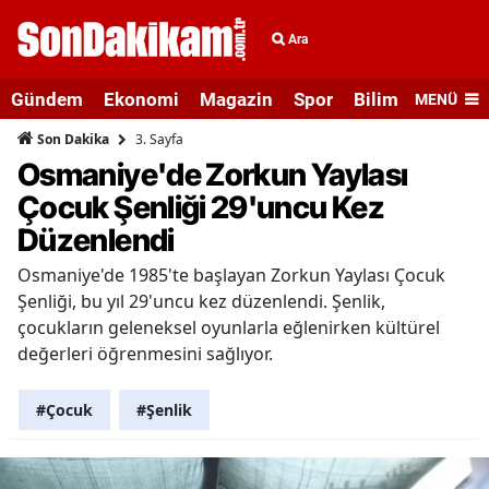
Ara
Gündem
Ekonomi
Magazin
Spor
Bilim ve Teknolo
MENÜ
3. Sayfa
Son Dakika
Osmaniye'de Zorkun Yaylası
Çocuk Şenliği 29'uncu Kez
Düzenlendi
Osmaniye'de 1985'te başlayan Zorkun Yaylası Çocuk
Şenliği, bu yıl 29'uncu kez düzenlendi. Şenlik,
çocukların geleneksel oyunlarla eğlenirken kültürel
değerleri öğrenmesini sağlıyor.
#Çocuk
#Şenlik