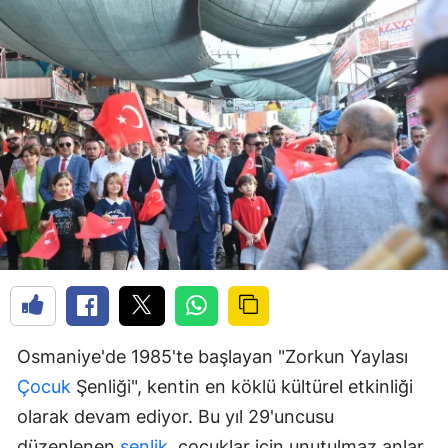
Osmaniye'de 1985'te başlayan "Zorkun Yaylası
Çocuk
Şenliği", kentin en köklü kültürel etkinliği
olarak devam ediyor. Bu yıl 29'uncusu
düzenlenen
şenlik
, çocuklar için unutulmaz anlar