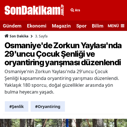
Ara
Gündem
Ekonomi
Magazin
Spor
Bilim ve Teknolo
MENÜ
3. Sayfa
Son Dakika
Osmaniye'de Zorkun Yaylası'nda
29'uncu Çocuk Şenliği ve
oryantiring yarışması düzenlendi
Osmaniye'nin Zorkun Yaylası'nda 29'uncu Çocuk
Şenliği kapsamında oryantiring yarışması düzenlendi.
Yaklaşık 180 sporcu, doğal güzellikler arasında yön
bulma heyecanı yaşadı.
#Şenlik
#Oryantiring