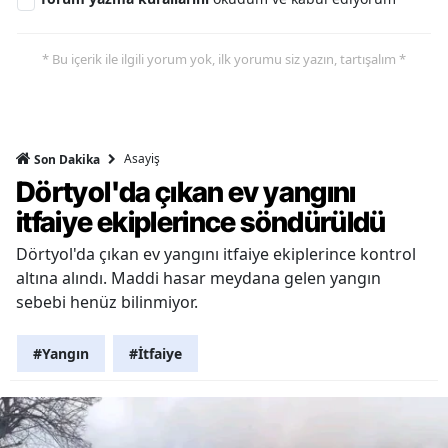
* Bu içerik ile ilgili yorum yok, ilk yorumu siz yazın, tartışalım *
Asayiş
Son Dakika
Dörtyol'da çıkan ev yangını
itfaiye ekiplerince söndürüldü
Dörtyol'da çıkan ev yangını itfaiye ekiplerince kontrol
altına alındı. Maddi hasar meydana gelen yangın
sebebi henüz bilinmiyor.
#Yangın
#İtfaiye