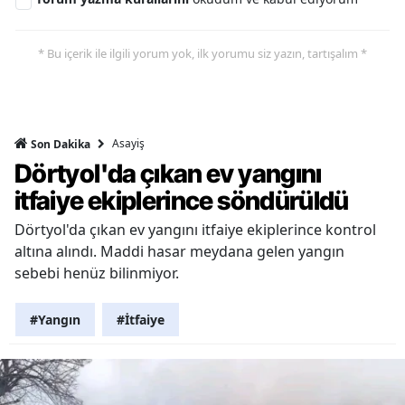
* Bu içerik ile ilgili yorum yok, ilk yorumu siz yazın, tartışalım *
Asayiş
Son Dakika
Dörtyol'da çıkan ev yangını
itfaiye ekiplerince söndürüldü
Dörtyol'da çıkan ev yangını itfaiye ekiplerince kontrol
altına alındı. Maddi hasar meydana gelen yangın
sebebi henüz bilinmiyor.
#Yangın
#İtfaiye