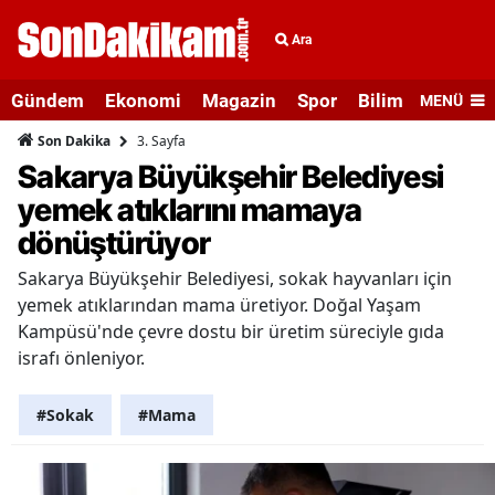
Ara
Gündem
Ekonomi
Magazin
Spor
Bilim ve Teknolo
MENÜ
3. Sayfa
Son Dakika
Sakarya Büyükşehir Belediyesi
yemek atıklarını mamaya
dönüştürüyor
Sakarya Büyükşehir Belediyesi, sokak hayvanları için
yemek atıklarından mama üretiyor. Doğal Yaşam
Kampüsü'nde çevre dostu bir üretim süreciyle gıda
israfı önleniyor.
#Sokak
#Mama