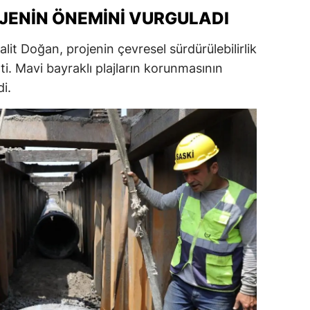
ENIN ÖNEMINI VURGULADI
ersin
stanbul
it Doğan, projenin çevresel sürdürülebilirlik
ti. Mavi bayraklı plajların korunmasının
zmir
i.
ars
astamonu
ayseri
rklareli
ırşehir
ocaeli
onya
ütahya