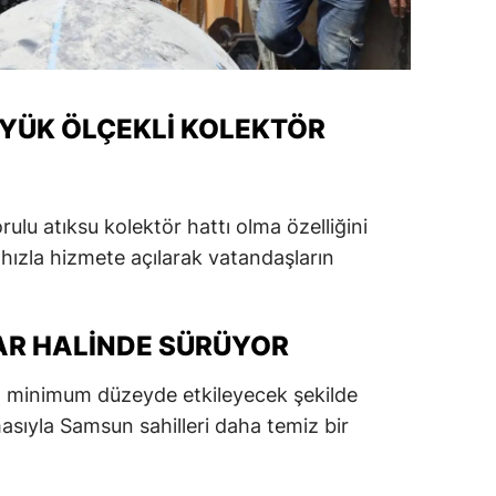
alatya
anisa
ÜYÜK ÖLÇEKLI KOLEKTÖR
ahramanmaraş
ardin
uğla
orulu atıksu kolektör hattı olma özelliğini
hızla hizmete açılarak vatandaşların
uş
evşehir
AR HALINDE SÜRÜYOR
iğde
rı minimum düzeyde etkileyecek şekilde
rdu
sıyla Samsun sahilleri daha temiz bir
ize
akarya