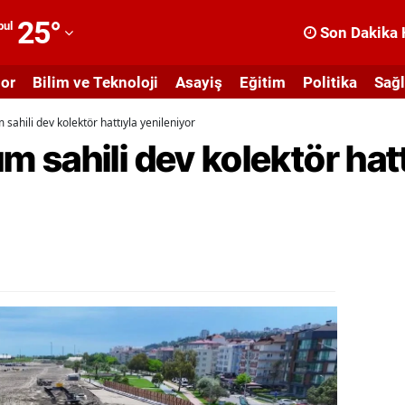
25
°
bul
Son Dakika 
dana
or
Bilim ve Teknoloji
Asayiş
Eğitim
Politika
Sağl
dıyaman
ahili dev kolektör hattıyla yenileniyor
fyonkarahisar
sahili dev kolektör hatt
ğrı
masya
nkara
ntalya
rtvin
ydın
alıkesir