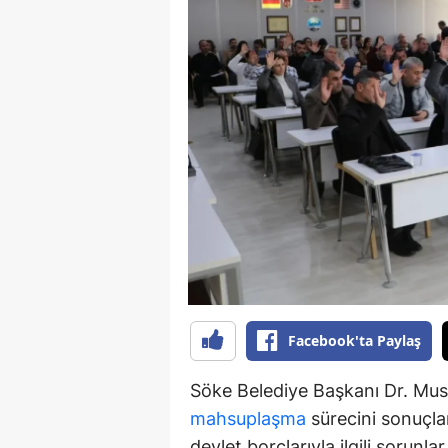
Y
K
Ki
O
D
Facebook'ta Paylaş
Söke Belediye Başkanı Dr. Must
mahsuplaşma
sürecini sonuçlan
devlet borçlarıyla ilgili sorunl