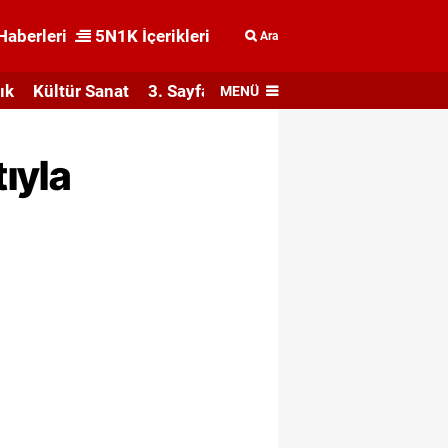
Haberleri
5N1K İçerikleri
Ara
ık
Kültür Sanat
3. Sayfa
MENÜ
ıyla