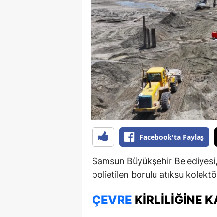
B
B
Bi
B
B
B
Ç
Facebook'ta Paylaş
Ç
Samsun Büyükşehir Belediyesi,
Ç
polietilen borulu atıksu kolektör
D
ÇEVRE
KIRLILIĞINE 
D