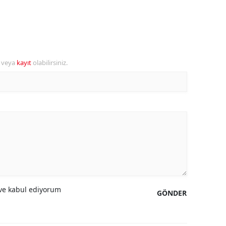
amsun
irt
inop
r veya
kayıt
olabilirsiniz.
ivas
ekirdağ
okat
rabzon
unceli
anlıurfa
e kabul ediyorum
GÖNDER
şak
an