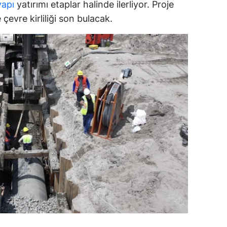
yapı
yatırımı etaplar halinde ilerliyor. Proje
dirne
evre kirliliği son bulacak.
lazığ
rzincan
rzurum
skişehir
aziantep
iresun
ümüşhane
akkari
atay
sparta