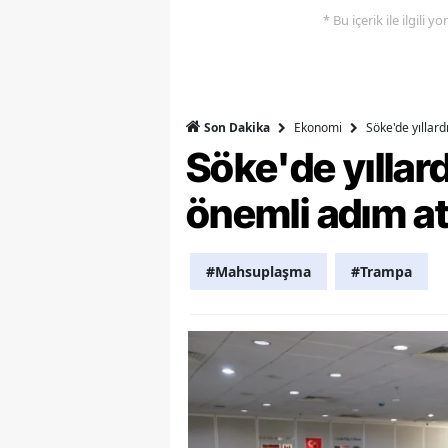
* Bu içerik ile ilgili 
Y
Z
A
Ekonomi
Söke'de yıllar
Son Dakika
Söke'de yılla
B
önemli adım at
K
K
#Mahsuplaşma
#Trampa
B
Ş
B
A
I