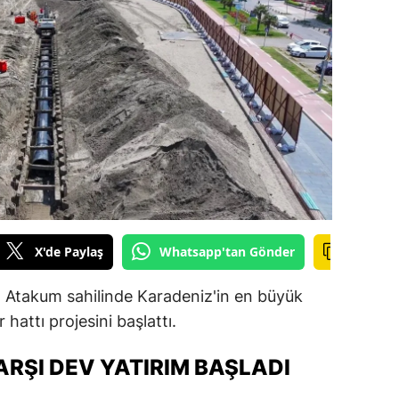
ilecik
ingöl
tlis
olu
urdur
ursa
anakkale
X'de Paylaş
Whatsapp'tan Gönder
ankırı
 Atakum sahilinde Karadeniz'in en büyük
orum
 hattı projesini başlattı.
enizli
KARŞI DEV YATIRIM BAŞLADI
iyarbakır