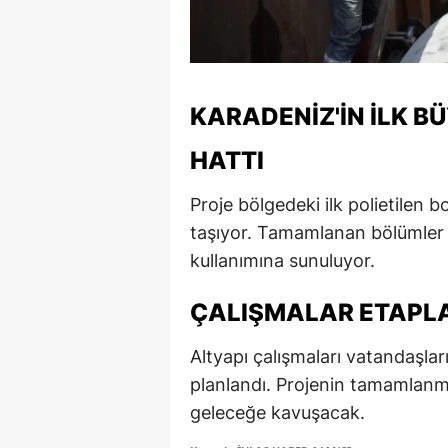
M
M
KARADENIZ'IN İLK B
K
M
HATTI
M
Proje bölgedeki ilk polietilen b
taşıyor. Tamamlanan bölümler 
M
kullanımına sunuluyor.
N
ÇALIŞMALAR ETAPL
N
Altyapı çalışmaları vatandaşla
O
planlandı. Projenin tamamlanma
R
geleceğe kavuşacak.
S