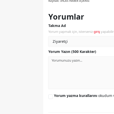
Kaynak: İHLAS HABER AJANSI
S
Yorumlar
Si
Takma Ad
S
Yorum yapmak için, isterseniz
giriş
yapabili
S
T
Yorum Yazın (500 Karakter)
T
T
T
Ş
Yorum yazma kurallarını
okudum v
U
V