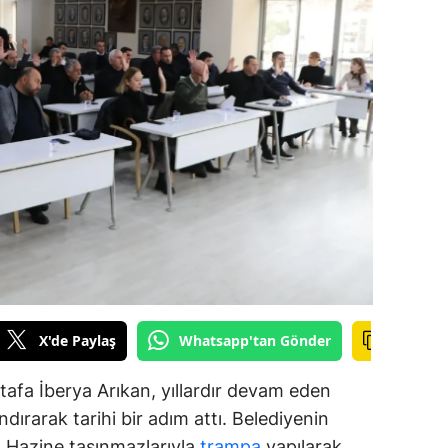
alova
arabük
lis
smaniye
üzce
X'de Paylaş
Whatsapp'tan Gönder
afa İberya Arıkan, yıllardır devam eden
dırarak tarihi bir adım attı. Belediyenin
ar, Hazine taşınmazlarıyla
trampa
yapılarak