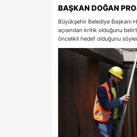
BAŞKAN DOĞAN PROJ
M
İ
Büyükşehir Belediye Başkanı Hal
açısından kritik olduğunu belirt
İ
öncelikli hedef olduğunu söyled
K
K
K
Kı
K
K
K
K