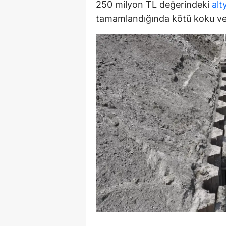
250 milyon TL değerindeki
alt
E
tamamlandığında kötü koku ve ç
E
E
E
E
G
G
G
H
H
I