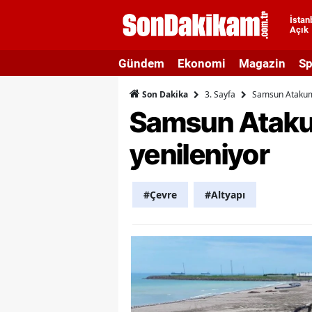
İstan
Açık
A
Gündem
Ekonomi
Magazin
Sp
A
3. Sayfa
Samsun Atakum s
Son Dakika
A
Samsun Atakum 
A
yenileniyor
A
A
#Çevre
#Altyapı
A
A
A
B