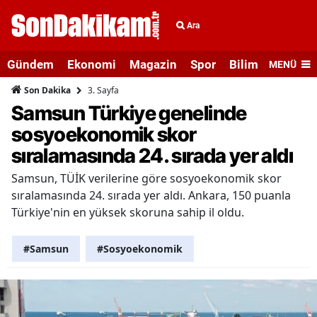
Ara
Gündem
Ekonomi
Magazin
Spor
Bilim ve Teknolo
MENÜ
3. Sayfa
Son Dakika
Samsun Türkiye genelinde
sosyoekonomik skor
sıralamasında 24. sırada yer aldı
Samsun, TÜİK verilerine göre sosyoekonomik skor
sıralamasında 24. sırada yer aldı. Ankara, 150 puanla
Türkiye'nin en yüksek skoruna sahip il oldu.
#Samsun
#Sosyoekonomik