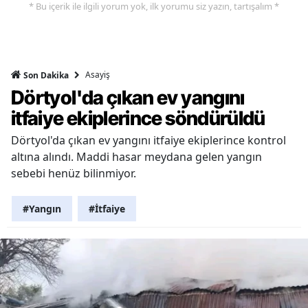
* Bu içerik ile ilgili yorum yok, ilk yorumu siz yazın, tartışalım *
Asayiş
Son Dakika
Dörtyol'da çıkan ev yangını
itfaiye ekiplerince söndürüldü
Dörtyol'da çıkan ev yangını itfaiye ekiplerince kontrol
altına alındı. Maddi hasar meydana gelen yangın
sebebi henüz bilinmiyor.
#Yangın
#İtfaiye