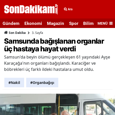
Ara
Gündem
Ekonomi
Magazin
Spor
Bilim ve Teknolo
MENÜ
3. Sayfa
Son Dakika
Samsunda bağışlanan organlar
üç hastaya hayat verdi
Samsun'da beyin ölümü gerçekleşen 61 yaşındaki Ayşe
Karaçağa'nın organları bağışlandı. Karaciğer ve
böbrekleri üç farklı ildeki hastalara umut oldu.
#Nakil
#Organbağışı