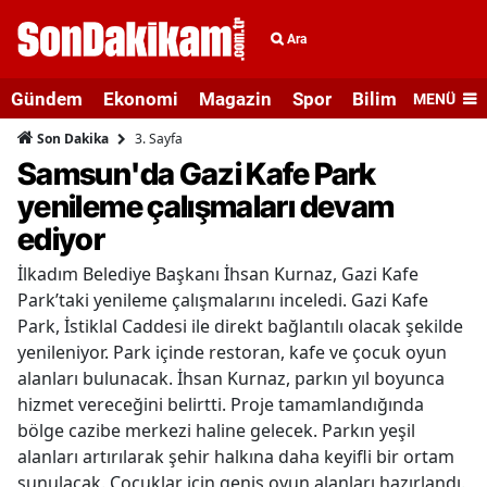
Ara
Gündem
Ekonomi
Magazin
Spor
Bilim ve Teknolo
MENÜ
3. Sayfa
Son Dakika
Samsun'da Gazi Kafe Park
yenileme çalışmaları devam
ediyor
İlkadım Belediye Başkanı İhsan Kurnaz, Gazi Kafe
Park’taki yenileme çalışmalarını inceledi. Gazi Kafe
Park, İstiklal Caddesi ile direkt bağlantılı olacak şekilde
yenileniyor. Park içinde restoran, kafe ve çocuk oyun
alanları bulunacak. İhsan Kurnaz, parkın yıl boyunca
hizmet vereceğini belirtti. Proje tamamlandığında
bölge cazibe merkezi haline gelecek. Parkın yeşil
alanları artırılarak şehir halkına daha keyifli bir ortam
sunulacak. Çocuklar için geniş oyun alanları hazırlandı.