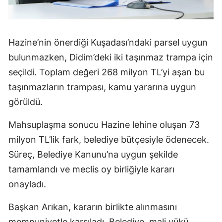
Hazine’nin önerdiği Kuşadası’ndaki parsel uygun
bulunmazken, Didim’deki iki taşınmaz trampa için
seçildi. Toplam değeri 268 milyon TL’yi aşan bu
taşınmazların trampası, kamu yararına uygun
görüldü.
Mahsuplaşma sonucu Hazine lehine oluşan 73
milyon TL’lik fark, belediye bütçesiyle ödenecek.
Süreç, Belediye Kanunu’na uygun şekilde
tamamlandı ve meclis oy birliğiyle kararı
onayladı.
Başkan Arıkan, kararın birlikte alınmasını
memnuniyetle karşıladı. Belediye, mali yükü