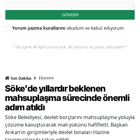
GÖNDER
Yorum yazma kurallarını
okudum ve kabul ediyorum
* Bu içerik ile ilgili yorum yok, ilk yorumu siz yazın, tartışalım *
Ekonomi
Son Dakika
Söke'de yıllardır beklenen
mahsuplaşma sürecinde önemli
adım atıldı
Söke Belediyesi, devlet borçlarını mahsuplaşma yoluyla
çözüme kavuşturarak mali yükünü hafifletti. Başkan
Arıkan’ın girişimleriyle devlet binaları Hazine
taşınmazlarıyla takas edildi.