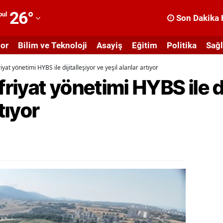
26
°
bul
Son Dakika 
dana
or
Bilim ve Teknoloji
Asayiş
Eğitim
Politika
Sağl
dıyaman
at yönetimi HYBS ile dijitalleşiyor ve yeşil alanlar artıyor
fyonkarahisar
iyat yönetimi HYBS ile di
ğrı
tıyor
masya
nkara
ntalya
rtvin
ydın
alıkesir