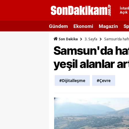
İstan
Açık
A
Gündem
Ekonomi
Magazin
Sp
A
3. Sayfa
Samsun'da hafriy
Son Dakika
A
Samsun'da hafr
A
yeşil alanlar ar
A
A
#Dijitalleşme
#Çevre
A
A
A
B