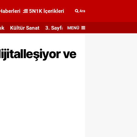
Haberleri
5N1K İçerikleri
Ara
ık
Kültür Sanat
3. Sayfa
MENÜ
jitalleşiyor ve