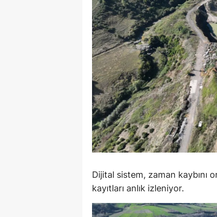
S
Si
S
S
T
T
T
T
Dijital sistem, zaman kaybını 
Ş
kayıtları anlık izleniyor.
U
V