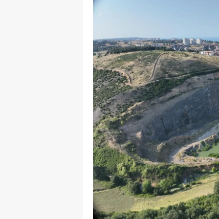
Y
K
Ki
O
D