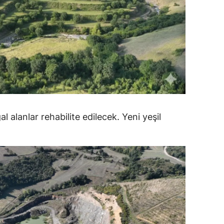
alatya
anisa
ahramanmaraş
ardin
uğla
alanlar rehabilite edilecek. Yeni yeşil
uş
evşehir
iğde
rdu
ize
akarya