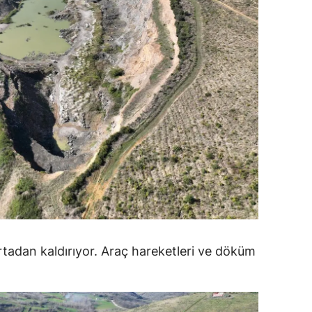
amsun
irt
inop
ivas
ekirdağ
okat
rabzon
unceli
ortadan kaldırıyor. Araç hareketleri ve döküm
anlıurfa
şak
an