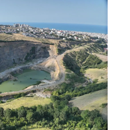
alova
arabük
lis
smaniye
üzce