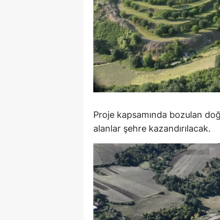
M
M
K
M
M
Proje kapsamında bozulan doğal 
M
alanlar şehre kazandırılacak.
N
N
O
R
S