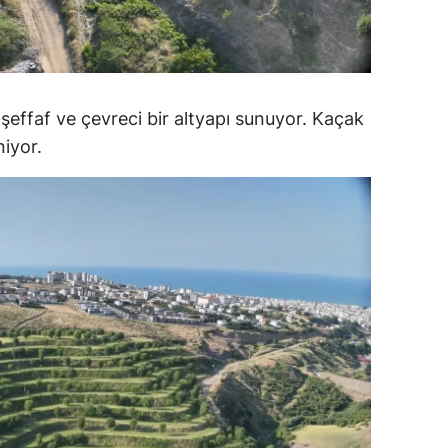
ersin
stanbul
zmir
 şeffaf ve çevreci bir altyapı sunuyor. Kaçak
iyor.
ars
astamonu
ayseri
rklareli
ırşehir
ocaeli
onya
ütahya