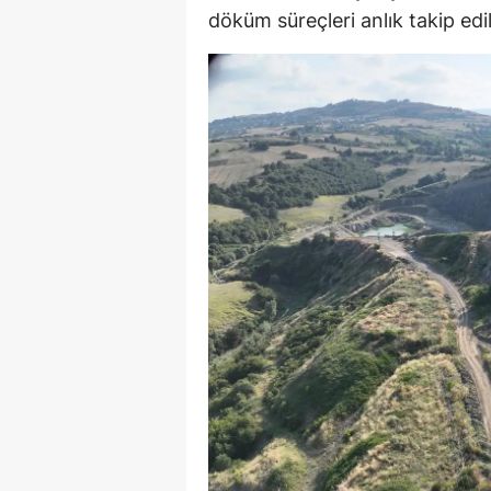
döküm süreçleri anlık takip edil
E
E
E
E
E
G
G
G
H
H
I