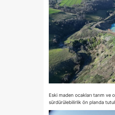
Y
Z
A
B
K
K
B
Ş
B
Eski maden ocakları tarım ve 
sürdürülebilirlik ön planda tutu
A
I