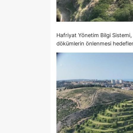
M
İ
İ
Hafriyat Yönetim Bilgi Sistemi,
dökümlerin önlenmesi hedeflen
K
K
K
Kı
K
K
K
K