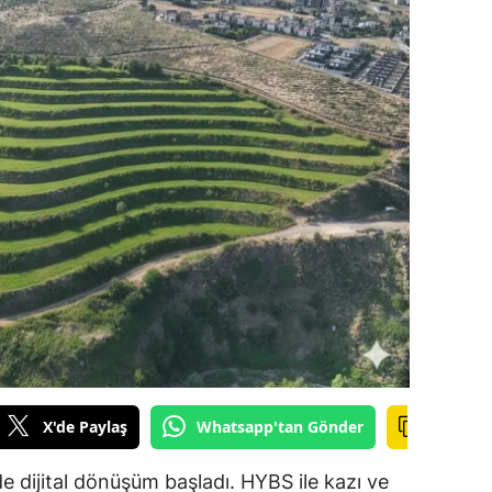
ilecik
ingöl
tlis
olu
urdur
ursa
anakkale
ankırı
orum
X'de Paylaş
Whatsapp'tan Gönder
enizli
iyarbakır
 dijital dönüşüm başladı. HYBS ile kazı ve