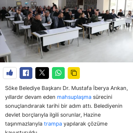
Söke Belediye Başkanı Dr. Mustafa İberya Arıkan,
yıllardır devam eden
mahsuplaşma
sürecini
sonuçlandırarak tarihi bir adım attı. Belediyenin
devlet borçlarıyla ilgili sorunlar, Hazine
taşınmazlarıyla
trampa
yapılarak çözüme
kavuşturuldu.