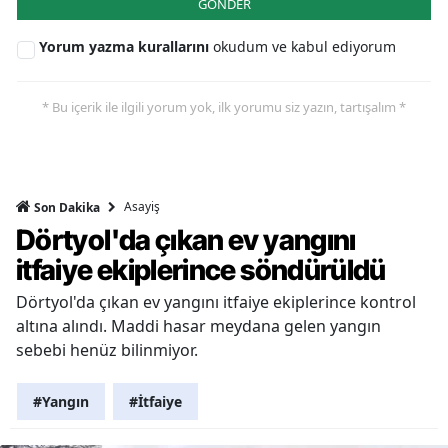
GÖNDER
Yorum yazma kurallarını
okudum ve kabul ediyorum
* Bu içerik ile ilgili yorum yok, ilk yorumu siz yazın, tartışalım *
Asayiş
Son Dakika
Dörtyol'da çıkan ev yangını
itfaiye ekiplerince söndürüldü
Dörtyol'da çıkan ev yangını itfaiye ekiplerince kontrol
altına alındı. Maddi hasar meydana gelen yangın
sebebi henüz bilinmiyor.
#Yangın
#İtfaiye