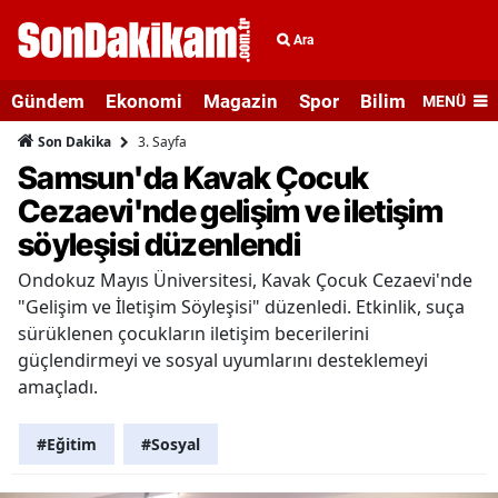
Ara
Gündem
Ekonomi
Magazin
Spor
Bilim ve Teknolo
MENÜ
3. Sayfa
Son Dakika
Samsun'da Kavak Çocuk
Cezaevi'nde gelişim ve iletişim
söyleşisi düzenlendi
Ondokuz Mayıs Üniversitesi, Kavak Çocuk Cezaevi'nde
"Gelişim ve İletişim Söyleşisi" düzenledi. Etkinlik, suça
sürüklenen çocukların iletişim becerilerini
güçlendirmeyi ve sosyal uyumlarını desteklemeyi
amaçladı.
#Eğitim
#Sosyal