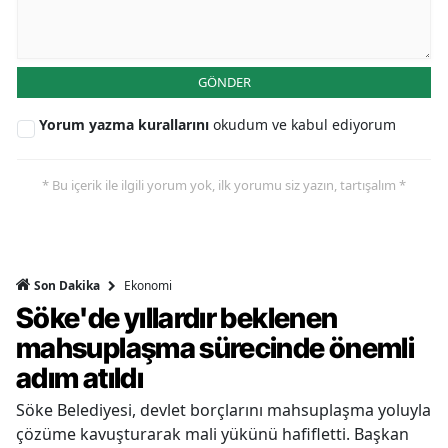
GÖNDER
Yorum yazma kurallarını
okudum ve kabul ediyorum
* Bu içerik ile ilgili yorum yok, ilk yorumu siz yazın, tartışalım *
Ekonomi
Son Dakika
Söke'de yıllardır beklenen
mahsuplaşma sürecinde önemli
adım atıldı
Söke Belediyesi, devlet borçlarını mahsuplaşma yoluyla
çözüme kavuşturarak mali yükünü hafifletti. Başkan