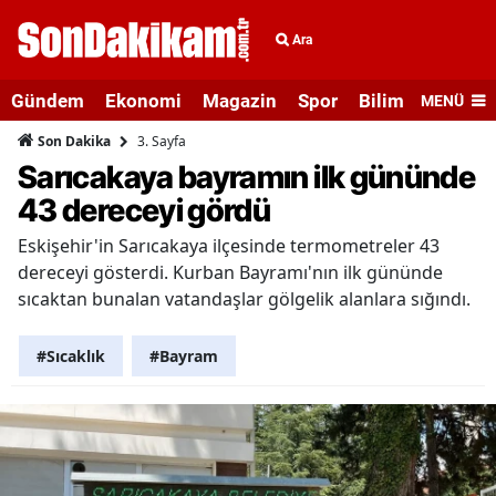
Ara
Gündem
Ekonomi
Magazin
Spor
Bilim ve Teknolo
MENÜ
3. Sayfa
Son Dakika
Sarıcakaya bayramın ilk gününde
43 dereceyi gördü
Eskişehir'in Sarıcakaya ilçesinde termometreler 43
dereceyi gösterdi. Kurban Bayramı'nın ilk gününde
sıcaktan bunalan vatandaşlar gölgelik alanlara sığındı.
#Sıcaklık
#Bayram