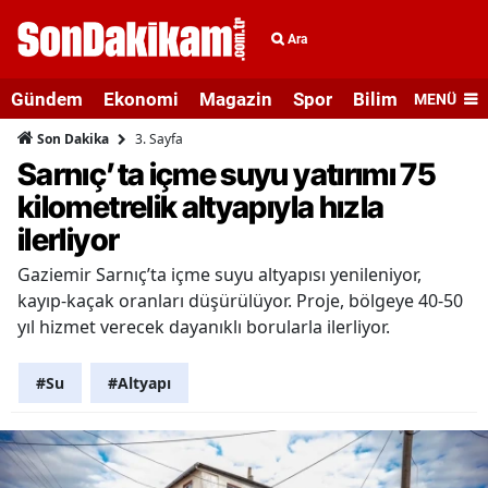
Ara
Gündem
Ekonomi
Magazin
Spor
Bilim ve Teknolo
MENÜ
3. Sayfa
Son Dakika
Sarnıç’ta içme suyu yatırımı 75
kilometrelik altyapıyla hızla
ilerliyor
Gaziemir Sarnıç’ta içme suyu altyapısı yenileniyor,
kayıp-kaçak oranları düşürülüyor. Proje, bölgeye 40-50
yıl hizmet verecek dayanıklı borularla ilerliyor.
#Su
#Altyapı