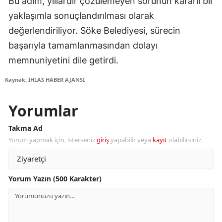
Bu adım, yıllardır çözülemeyen sorunun kararlı bir
yaklaşımla sonuçlandırılması olarak
değerlendiriliyor. Söke Belediyesi, sürecin
başarıyla tamamlanmasından dolayı
memnuniyetini dile getirdi.
Kaynak: İHLAS HABER AJANSI
Yorumlar
Takma Ad
Yorum yapmak için, isterseniz
giriş
yapabilir veya
kayıt
olabilirsiniz.
Yorum Yazın (500 Karakter)