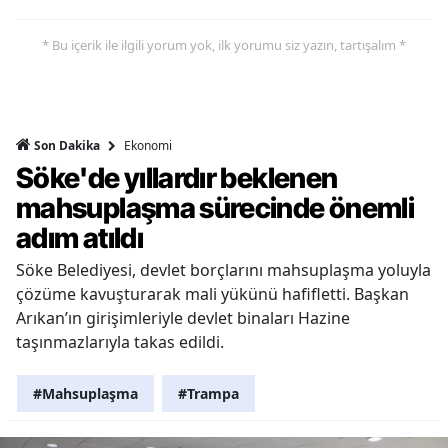
* Bu içerik ile ilgili yorum yok, ilk yorumu siz yazın, tartışalım *
Ekonomi
Son Dakika
Söke'de yıllardır beklenen
mahsuplaşma sürecinde önemli
adım atıldı
Söke Belediyesi, devlet borçlarını mahsuplaşma yoluyla
çözüme kavuşturarak mali yükünü hafifletti. Başkan
Arıkan’ın girişimleriyle devlet binaları Hazine
taşınmazlarıyla takas edildi.
#Mahsuplaşma
#Trampa