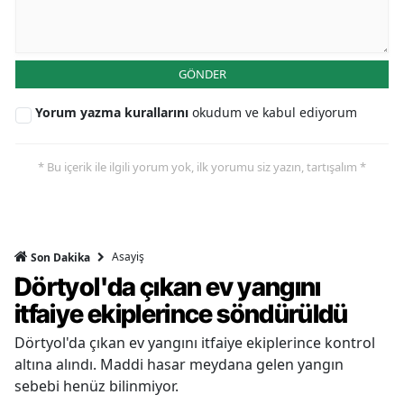
GÖNDER
Yorum yazma kurallarını
okudum ve kabul ediyorum
* Bu içerik ile ilgili yorum yok, ilk yorumu siz yazın, tartışalım *
Asayiş
Son Dakika
Dörtyol'da çıkan ev yangını
itfaiye ekiplerince söndürüldü
Dörtyol'da çıkan ev yangını itfaiye ekiplerince kontrol
altına alındı. Maddi hasar meydana gelen yangın
sebebi henüz bilinmiyor.