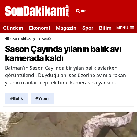
Ara
Gündem
Ekonomi
Magazin
Spor
Bilim ve Teknolo
MENÜ
3. Sayfa
Son Dakika
Sason Çayında yılanın balık avı
kamerada kaldı
Batman'ın Sason Çayı'nda bir yılan balık avlarken
görüntülendi. Duyduğu ani ses üzerine avını bırakan
yılanın o anları cep telefonu kamerasına yansıdı.
#Balık
#Yılan