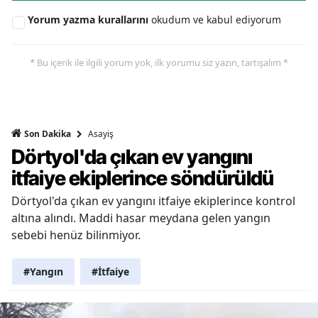
Yorum yazma kurallarını
okudum ve kabul ediyorum
* Bu içerik ile ilgili yorum yok, ilk yorumu siz yazın, tartışalım *
Asayiş
Son Dakika
Dörtyol'da çıkan ev yangını
itfaiye ekiplerince söndürüldü
Dörtyol'da çıkan ev yangını itfaiye ekiplerince kontrol
altına alındı. Maddi hasar meydana gelen yangın
sebebi henüz bilinmiyor.
#Yangın
#İtfaiye