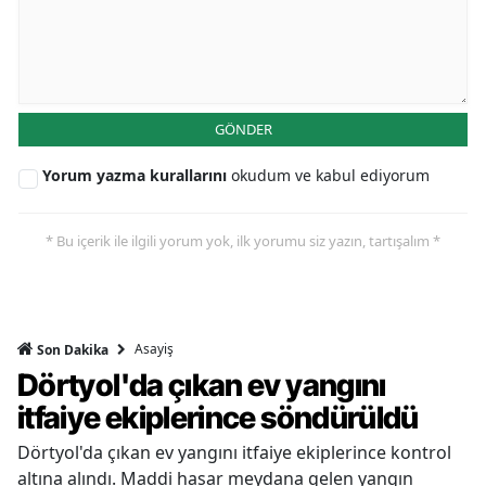
GÖNDER
Yorum yazma kurallarını
okudum ve kabul ediyorum
* Bu içerik ile ilgili yorum yok, ilk yorumu siz yazın, tartışalım *
Asayiş
Son Dakika
Dörtyol'da çıkan ev yangını
itfaiye ekiplerince söndürüldü
Dörtyol'da çıkan ev yangını itfaiye ekiplerince kontrol
altına alındı. Maddi hasar meydana gelen yangın