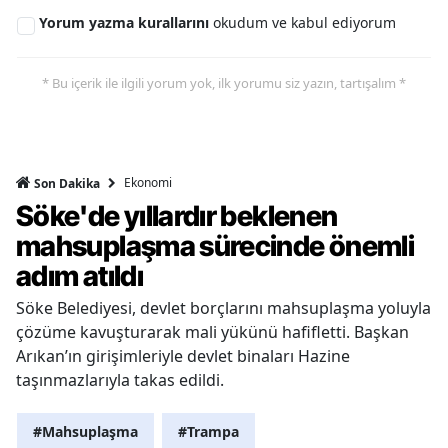
Yorum yazma kurallarını
okudum ve kabul ediyorum
* Bu içerik ile ilgili yorum yok, ilk yorumu siz yazın, tartışalım *
Ekonomi
Son Dakika
Söke'de yıllardır beklenen
mahsuplaşma sürecinde önemli
adım atıldı
Söke Belediyesi, devlet borçlarını mahsuplaşma yoluyla
çözüme kavuşturarak mali yükünü hafifletti. Başkan
Arıkan’ın girişimleriyle devlet binaları Hazine
taşınmazlarıyla takas edildi.
#Mahsuplaşma
#Trampa