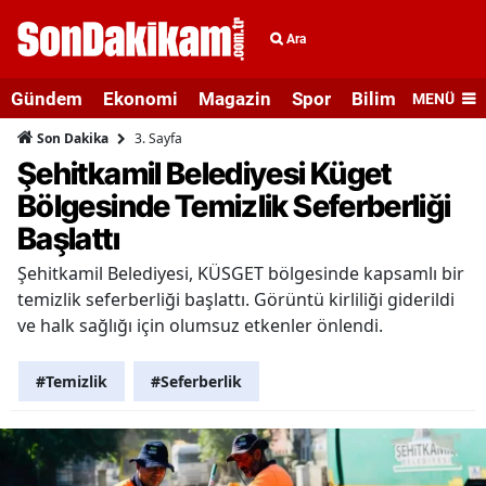
Ara
Gündem
Ekonomi
Magazin
Spor
Bilim ve Teknolo
MENÜ
3. Sayfa
Son Dakika
Şehitkamil Belediyesi Küget
Bölgesinde Temizlik Seferberliği
Başlattı
Şehitkamil Belediyesi, KÜSGET bölgesinde kapsamlı bir
temizlik seferberliği başlattı. Görüntü kirliliği giderildi
ve halk sağlığı için olumsuz etkenler önlendi.
#Temizlik
#Seferberlik