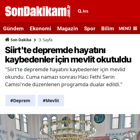
Ara
Gündem
Ekonomi
Magazin
Spor
Bilim ve Teknolo
MENÜ
3. Sayfa
Son Dakika
Siirt'te depremde hayatını
kaybedenler için mevlit okutuldu
"Siirt'te depremde hayatını kaybedenler için mevlid
okundu. Cuma namazı sonrası Hacı Fethi Serin
Camisi'nde düzenlenen programda dualar edildi."
#Deprem
#Mevlit