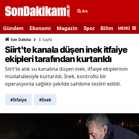
Ara
Gündem
Ekonomi
Magazin
Spor
Bilim ve Teknolo
MENÜ
3. Sayfa
Son Dakika
Siirt'te kanala düşen inek itfaiye
ekipleri tarafından kurtarıldı
Siirt'te atık su kanalına düşen inek, itfaiye ekiplerinin
müdahalesiyle kurtarıldı. İnek, kontrollü bir
operasyonla sağlıklı şekilde sahibine teslim edildi.
#İtfaiye
#İnek