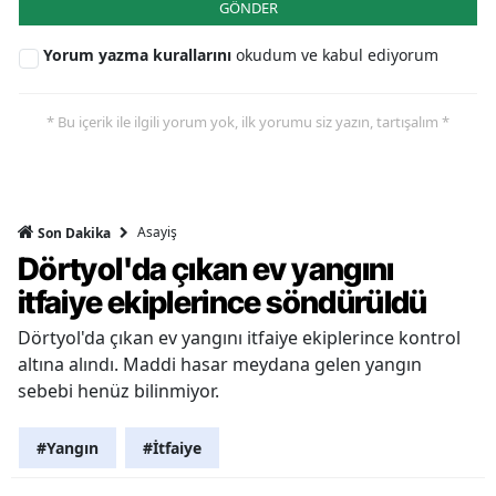
GÖNDER
Yorum yazma kurallarını
okudum ve kabul ediyorum
* Bu içerik ile ilgili yorum yok, ilk yorumu siz yazın, tartışalım *
Asayiş
Son Dakika
Dörtyol'da çıkan ev yangını
itfaiye ekiplerince söndürüldü
Dörtyol'da çıkan ev yangını itfaiye ekiplerince kontrol
altına alındı. Maddi hasar meydana gelen yangın
sebebi henüz bilinmiyor.
#Yangın
#İtfaiye