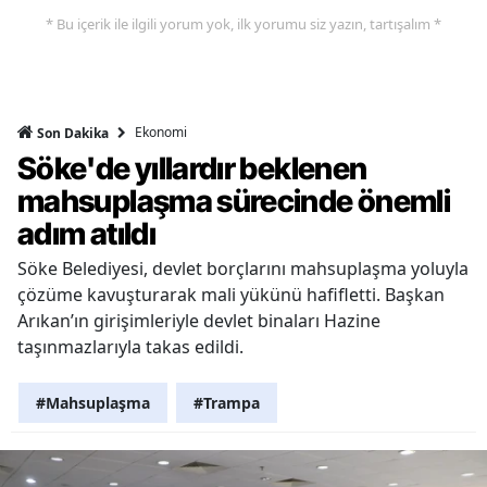
* Bu içerik ile ilgili yorum yok, ilk yorumu siz yazın, tartışalım *
Ekonomi
Son Dakika
Söke'de yıllardır beklenen
mahsuplaşma sürecinde önemli
adım atıldı
Söke Belediyesi, devlet borçlarını mahsuplaşma yoluyla
çözüme kavuşturarak mali yükünü hafifletti. Başkan
Arıkan’ın girişimleriyle devlet binaları Hazine
taşınmazlarıyla takas edildi.
#Mahsuplaşma
#Trampa