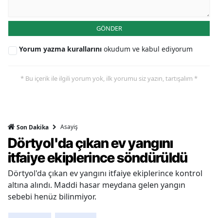
GÖNDER
Yorum yazma kurallarını
okudum ve kabul ediyorum
* Bu içerik ile ilgili yorum yok, ilk yorumu siz yazın, tartışalım *
Asayiş
Son Dakika
Dörtyol'da çıkan ev yangını
itfaiye ekiplerince söndürüldü
Dörtyol'da çıkan ev yangını itfaiye ekiplerince kontrol
altına alındı. Maddi hasar meydana gelen yangın
sebebi henüz bilinmiyor.