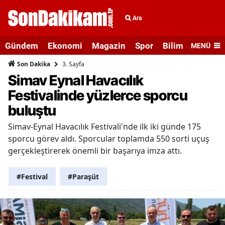
Ara
Gündem
Ekonomi
Magazin
Spor
Bilim ve Teknolo
MENÜ
3. Sayfa
Son Dakika
Simav Eynal Havacılık
Festivalinde yüzlerce sporcu
buluştu
Simav-Eynal Havacılık Festivali'nde ilk iki günde 175
sporcu görev aldı. Sporcular toplamda 550 sorti uçuş
gerçekleştirerek önemli bir başarıya imza attı.
#Festival
#Paraşüt