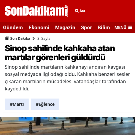
Ara
Gündem
Ekonomi
Magazin
Spor
Bilim ve Teknolo
MENÜ
3. Sayfa
Son Dakika
Sinop sahilinde kahkaha atan
martılar görenleri güldürdü
Sinop sahilinde martıların kahkahayı andıran kavgası
sosyal medyada ilgi odağı oldu. Kahkaha benzeri sesler
çıkaran martıların mücadelesi vatandaşlar tarafından
kaydedildi.
#Martı
#Eğlence