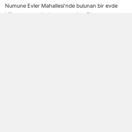
Numune Evler Mahallesi'nde bulunan bir evde
bilinmeyen nedenle yangın çıktı. Olay,
çevredekiler tarafından fark edilerek yetkililere
bildirildi.
Hatay Büyükşehir Belediyesi'ne bağlı itfaiye
ekipleri hızla olay yerine ulaştı. Yangın,