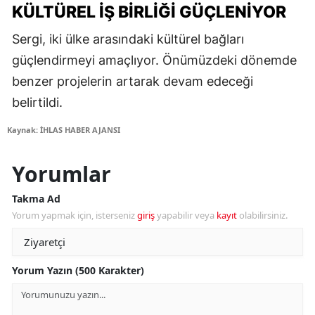
KÜLTÜREL İŞ BIRLIĞI GÜÇLENIYOR
Sergi, iki ülke arasındaki kültürel bağları
güçlendirmeyi amaçlıyor. Önümüzdeki dönemde
benzer projelerin artarak devam edeceği
belirtildi.
Kaynak: İHLAS HABER AJANSI
Yorumlar
Takma Ad
Yorum yapmak için, isterseniz
giriş
yapabilir veya
kayıt
olabilirsiniz.
Yorum Yazın (500 Karakter)