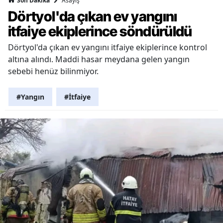
Asayiş
Son Dakika
Dörtyol'da çıkan ev yangını
itfaiye ekiplerince söndürüldü
Dörtyol'da çıkan ev yangını itfaiye ekiplerince kontrol
altına alındı. Maddi hasar meydana gelen yangın
sebebi henüz bilinmiyor.
#Yangın
#İtfaiye