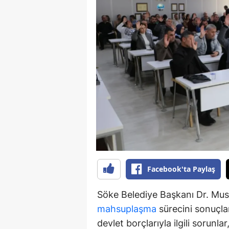
Y
K
Ki
O
D
Facebook'ta Paylaş
Söke Belediye Başkanı Dr. Must
mahsuplaşma
sürecini sonuçlan
devlet borçlarıyla ilgili sorunl