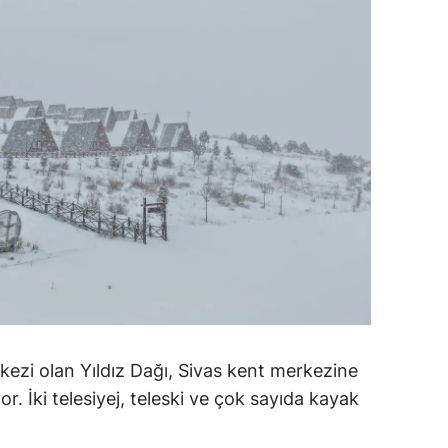
dirne
lazığ
rzincan
rzurum
skişehir
aziantep
iresun
ümüşhane
akkari
ezi olan Yıldız Dağı, Sivas kent merkezine
atay
r. İki telesiyej, teleski ve çok sayıda kayak
sparta