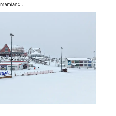
tamamlandı.
alatya
anisa
ahramanmaraş
ardin
uğla
uş
evşehir
iğde
rdu
ize
akarya