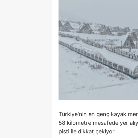
E
E
E
E
E
G
G
G
H
Türkiye'nin en genç kayak merk
H
58 kilometre mesafede yer alıyo
pisti ile dikkat çekiyor.
I