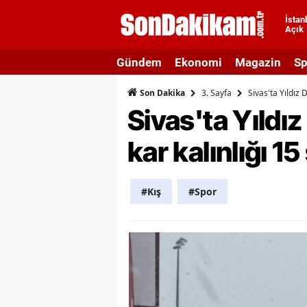
İstan
Açık
A
Gündem
Ekonomi
Magazin
Sp
A
3. Sayfa
Sivas'ta Yıldız 
Son Dakika
A
Sivas'ta Yıldı
A
kar kalınlığı 1
A
A
#Kış
#Spor
A
A
A
B