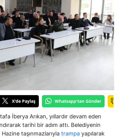
alova
arabük
lis
smaniye
üzce
X'de Paylaş
Whatsapp'tan Gönder
afa İberya Arıkan, yıllardır devam eden
dırarak tarihi bir adım attı. Belediyenin
ar, Hazine taşınmazlarıyla
trampa
yapılarak