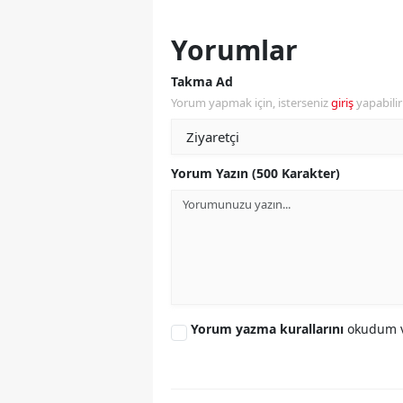
S
Yorumlar
Si
Takma Ad
Yorum yapmak için, isterseniz
giriş
yapabili
S
S
Yorum Yazın (500 Karakter)
T
T
T
T
Ş
Yorum yazma kurallarını
okudum v
U
V