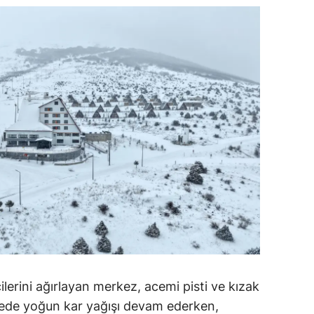
ersin
stanbul
zmir
ars
astamonu
ayseri
rklareli
ırşehir
ocaeli
onya
ilerini ağırlayan merkez, acemi pisti ve kızak
lgede yoğun kar yağışı devam ederken,
ütahya