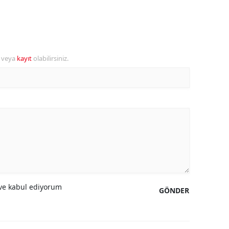
amsun
irt
r veya
kayıt
olabilirsiniz.
inop
ivas
ekirdağ
okat
rabzon
unceli
anlıurfa
e kabul ediyorum
GÖNDER
şak
an