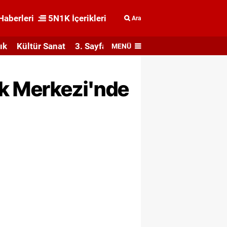
Haberleri
5N1K İçerikleri
Ara
ık
Kültür Sanat
3. Sayfa
MENÜ
yak Merkezi'nde