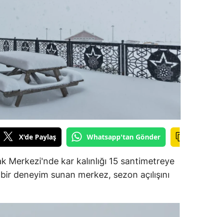
ilecik
ingöl
tlis
olu
urdur
ursa
anakkale
X'de Paylaş
Whatsapp'tan Gönder
ankırı
k Merkezi'nde kar kalınlığı 15 santimetreye
orum
z bir deneyim sunan merkez, sezon açılışını
enizli
iyarbakır