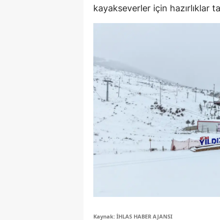
kayakseverler için hazırlıklar 
M
M
K
M
M
M
N
N
O
R
S
Kaynak: İHLAS HABER AJANSI