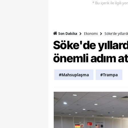
* Bu içerik ile ilgili 
Y
Z
Ekonomi
Söke'de yıllar
A
Son Dakika
Söke'de yılla
B
önemli adım at
K
K
#Mahsuplaşma
#Trampa
B
Ş
B
A
I