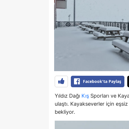
B
B
Bi
B
B
B
Ç
Facebook'ta Paylaş
Ç
Yıldız Dağı
Kış
Sporları ve Kaya
Ç
ulaştı. Kayakseverler için eşsi
bekliyor.
D
D