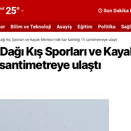
25
°
bul
Son Dakika 
dana
or
Bilim ve Teknoloji
Asayiş
Eğitim
Politika
Sağl
dıyaman
Dağı Kış Sporları ve Kayak Merkezi'nde kar kalınlığı 15 santimetreye ulaştı
fyonkarahisar
z Dağı Kış Sporları ve Ka
ğrı
5 santimetreye ulaştı
masya
nkara
ntalya
rtvin
ydın
alıkesir