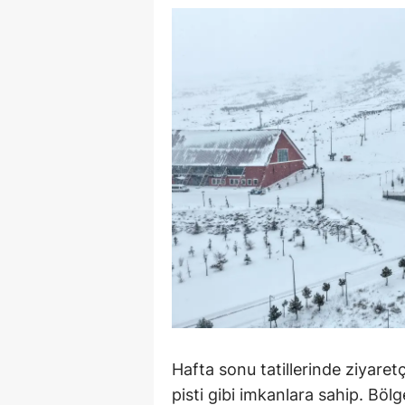
M
İ
İ
K
K
K
Kı
K
K
K
Hafta sonu tatillerinde ziyaretç
pisti gibi imkanlara sahip. Bö
K