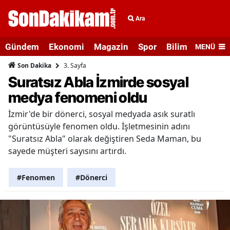
Ara
Gündem
Ekonomi
Magazin
Spor
Bilim ve Teknolo
MENÜ
3. Sayfa
Son Dakika
Suratsız Abla İzmirde sosyal
medya fenomeni oldu
İzmir'de bir dönerci, sosyal medyada asık suratlı
görüntüsüyle fenomen oldu. İşletmesinin adını
"Suratsız Abla" olarak değiştiren Seda Maman, bu
sayede müşteri sayısını artırdı.
#Fenomen
#Dönerci