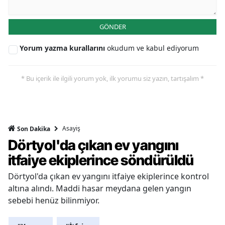
GÖNDER
Yorum yazma kurallarını
okudum ve kabul ediyorum
* Bu içerik ile ilgili yorum yok, ilk yorumu siz yazın, tartışalım *
Asayiş
Son Dakika
Dörtyol'da çıkan ev yangını
itfaiye ekiplerince söndürüldü
Dörtyol'da çıkan ev yangını itfaiye ekiplerince kontrol
altına alındı. Maddi hasar meydana gelen yangın
sebebi henüz bilinmiyor.