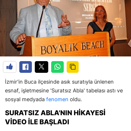
İzmir'in Buca ilçesinde asık suratıyla ünlenen
esnaf, işletmesine 'Suratsız Abla' tabelası astı ve
sosyal medyada
fenomen
oldu.
SURATSIZ ABLA'NIN HIKAYESI
VIDEO ILE BAŞLADI