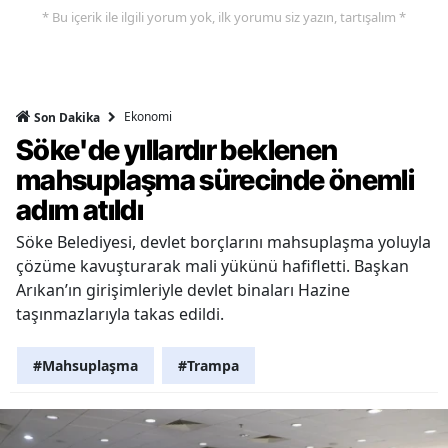
* Bu içerik ile ilgili yorum yok, ilk yorumu siz yazın, tartışalım *
Ekonomi
Son Dakika
Söke'de yıllardır beklenen
mahsuplaşma sürecinde önemli
adım atıldı
Söke Belediyesi, devlet borçlarını mahsuplaşma yoluyla
çözüme kavuşturarak mali yükünü hafifletti. Başkan
Arıkan’ın girişimleriyle devlet binaları Hazine
taşınmazlarıyla takas edildi.
#Mahsuplaşma
#Trampa