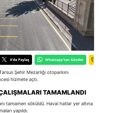
ilecik
ingöl
tlis
olu
urdur
ursa
X'de Paylaş
Whatsapp'tan Gönder
anakkale
Tarsus Şehir Mezarlığı otoparkını
ankırı
cesi hizmete açtı.
orum
ÇALIŞMALARI TAMAMLANDI
enizli
nı tamamen söküldü. Havai hatlar yer altına
iyarbakır
maları yapıldı.