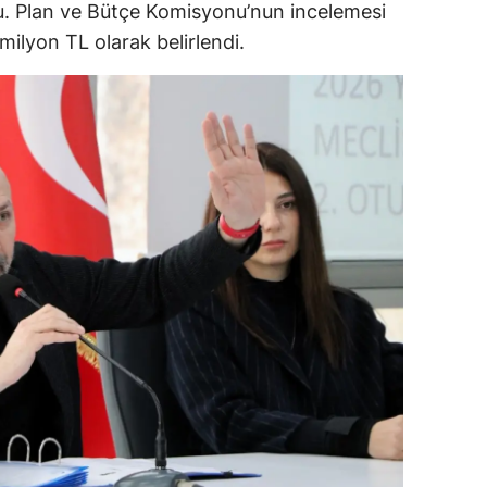
du. Plan ve Bütçe Komisyonu’nun incelemesi
ilyon TL olarak belirlendi.
alova
arabük
lis
smaniye
üzce