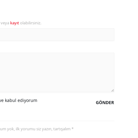
ersin
stanbul
r veya
kayıt
olabilirsiniz.
zmir
ars
astamonu
ayseri
rklareli
ırşehir
e kabul ediyorum
GÖNDER
ocaeli
onya
yorum yok, ilk yorumu siz yazın, tartışalım *
ütahya