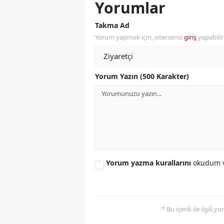
Yorumlar
M
Takma Ad
İ
Yorum yapmak için, isterseniz
giriş
yapabili
İ
K
Yorum Yazın (500 Karakter)
K
K
Kı
K
Yorum yazma kurallarını
okudum v
K
K
* Bu içerik ile ilgili 
K