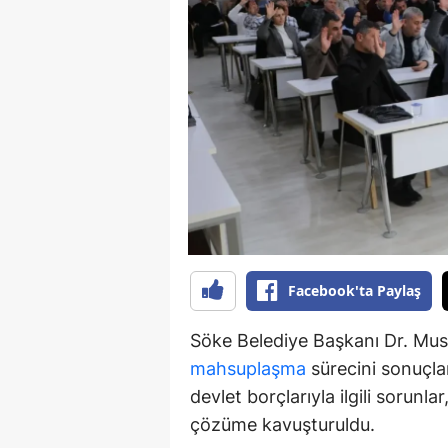
S
Si
S
S
T
T
T
Facebook'ta Paylaş
T
Söke Belediye Başkanı Dr. Must
Ş
mahsuplaşma
sürecini sonuçlan
devlet borçlarıyla ilgili sorunl
U
çözüme kavuşturuldu.
V