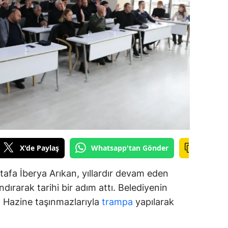
amsun
irt
inop
ivas
ekirdağ
okat
rabzon
X'de Paylaş
Whatsapp'tan Gönder
unceli
afa İberya Arıkan, yıllardır devam eden
anlıurfa
dırarak tarihi bir adım attı. Belediyenin
ar, Hazine taşınmazlarıyla
trampa
yapılarak
şak
an