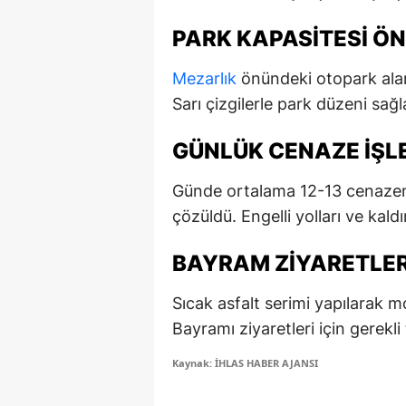
E
PARK KAPASITESI ÖN
E
Mezarlık
önündeki otopark alanı
E
Sarı çizgilerle park düzeni sağl
E
GÜNLÜK CENAZE İŞL
E
Günde ortalama 12-13 cenazeni
G
çözüldü. Engelli yolları ve kaldı
G
BAYRAM ZIYARETLER
G
Sıcak asfalt serimi yapılarak 
H
Bayramı ziyaretleri için gerekl
H
Kaynak: İHLAS HABER AJANSI
I