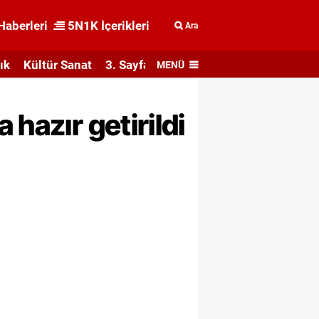
Haberleri
5N1K İçerikleri
Ara
ık
Kültür Sanat
3. Sayfa
MENÜ
hazır getirildi