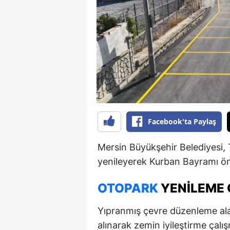
B
B
Bi
B
B
B
Facebook'ta Paylaş
Ç
Mersin Büyükşehir Belediyesi, 
Ç
yenileyerek Kurban Bayramı ön
Ç
OTOPARK
YENILEME 
D
Yıpranmış çevre düzenleme ala
D
alınarak zemin iyileştirme çalış