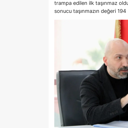
trampa edilen ilk taşınmaz ol
sonucu taşınmazın değeri 194 m
Y
K
Ki
O
D