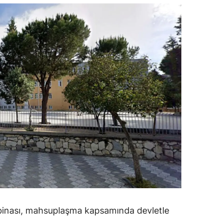
ozgat
onguldak
ksaray
ayburt
araman
ırıkkale
atman
ırnak
artın
rdahan
 binası, mahsuplaşma kapsamında devletle
ğdır