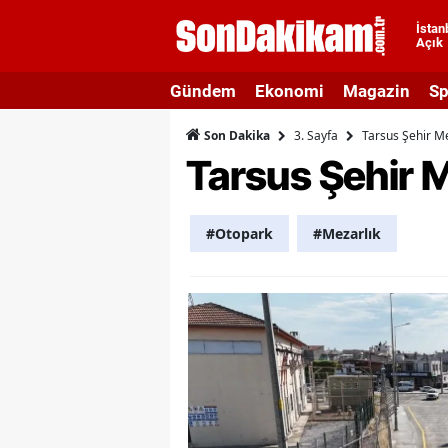
İstan
Açık
A
Gündem
Ekonomi
Magazin
Sp
A
3. Sayfa
Tarsus Şehir Me
Son Dakika
A
Tarsus Şehir M
A
A
#Otopark
#Mezarlık
A
A
A
A
B