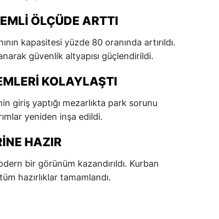
dirne
EMLI ÖLÇÜDE ARTTI
lazığ
nın kapasitesi yüzde 80 oranında artırıldı.
rzincan
anarak güvenlik altyapısı güçlendirildi.
rzurum
EMLERI KOLAYLAŞTI
skişehir
n giriş yaptığı mezarlıkta park sorunu
aziantep
rımlar yeniden inşa edildi.
iresun
INE HAZIR
ümüşhane
modern bir görünüm kazandırıldı. Kurban
akkari
i tüm hazırlıklar tamamlandı.
atay
sparta