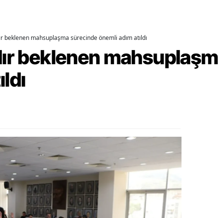
alatya
anisa
dır beklenen mahsuplaşma sürecinde önemli adım atıldı
rdır beklenen mahsuplaş
ahramanmaraş
ıldı
ardin
uğla
uş
evşehir
iğde
rdu
ize
akarya