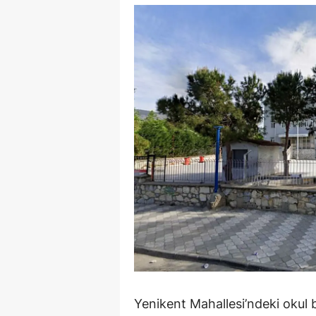
Y
Z
A
B
K
K
B
Ş
B
A
Yenikent Mahallesi’ndeki okul
I