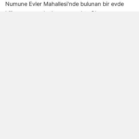
Numune Evler Mahallesi'nde bulunan bir evde
bilinmeyen nedenle yangın çıktı. Olay,
çevredekiler tarafından fark edilerek yetkililere
bildirildi.
Hatay Büyükşehir Belediyesi'ne bağlı itfaiye
ekipleri hızla olay yerine ulaştı. Yangın,