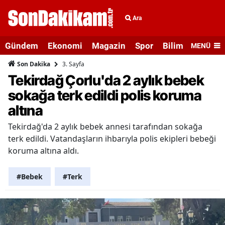
Ara
Gündem
Ekonomi
Magazin
Spor
Bilim ve Teknolo
MENÜ
3. Sayfa
Son Dakika
Tekirdağ Çorlu'da 2 aylık bebek
sokağa terk edildi polis koruma
altına
Tekirdağ'da 2 aylık bebek annesi tarafından sokağa
terk edildi. Vatandaşların ihbarıyla polis ekipleri bebeği
koruma altına aldı.
#Bebek
#Terk