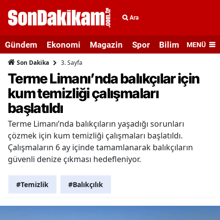
Ara
Gündem
Ekonomi
Magazin
Spor
Bilim ve Teknolo
MENÜ
3. Sayfa
Son Dakika
Terme Limanı’nda balıkçılar için
kum temizliği çalışmaları
başlatıldı
Terme Limanı’nda balıkçıların yaşadığı sorunları
çözmek için kum temizliği çalışmaları başlatıldı.
Çalışmaların 6 ay içinde tamamlanarak balıkçıların
güvenli denize çıkması hedefleniyor.
#Temizlik
#Balıkçılık