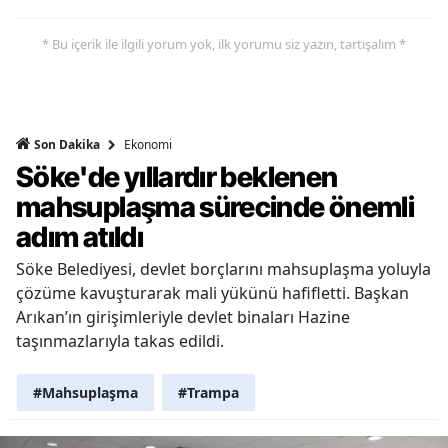
* Bu içerik ile ilgili yorum yok, ilk yorumu siz yazın, tartışalım *
Ekonomi
Son Dakika
Söke'de yıllardır beklenen
mahsuplaşma sürecinde önemli
adım atıldı
Söke Belediyesi, devlet borçlarını mahsuplaşma yoluyla
çözüme kavuşturarak mali yükünü hafifletti. Başkan
Arıkan’ın girişimleriyle devlet binaları Hazine
taşınmazlarıyla takas edildi.
#Mahsuplaşma
#Trampa