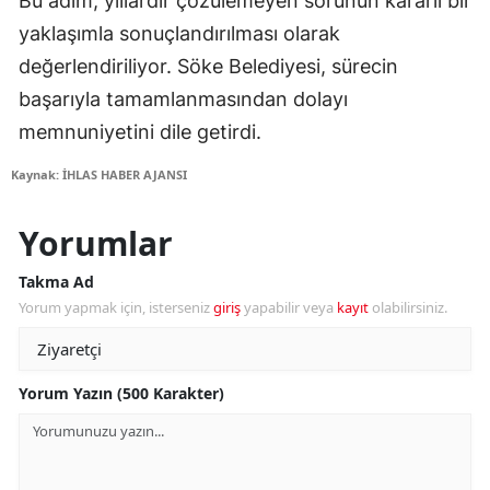
Bu adım, yıllardır çözülemeyen sorunun kararlı bir
yaklaşımla sonuçlandırılması olarak
değerlendiriliyor. Söke Belediyesi, sürecin
başarıyla tamamlanmasından dolayı
memnuniyetini dile getirdi.
Kaynak: İHLAS HABER AJANSI
Yorumlar
Takma Ad
Yorum yapmak için, isterseniz
giriş
yapabilir veya
kayıt
olabilirsiniz.
Yorum Yazın (500 Karakter)