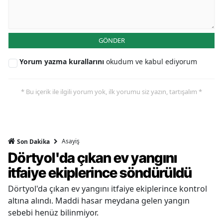
GÖNDER
Yorum yazma kurallarını
okudum ve kabul ediyorum
* Bu içerik ile ilgili yorum yok, ilk yorumu siz yazın, tartışalım *
Asayiş
Son Dakika
Dörtyol'da çıkan ev yangını
itfaiye ekiplerince söndürüldü
Dörtyol'da çıkan ev yangını itfaiye ekiplerince kontrol
altına alındı. Maddi hasar meydana gelen yangın
sebebi henüz bilinmiyor.